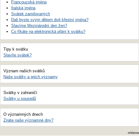
Francouzská jména
Italská jména
Svátek zamilovaných
Dali byste svým dětem dvě křestní jména?
Slavíme Mezinárodní den žen?
Co říkáte na elektronická přání k svátku?
Tipy k svátku
Slavíte svátek?
Význam našich svátků
Naše svátky a jejich významy
Svátky v zahraničí
Svátky u sousedů
O významných dnech
Znáte naše významné dny?
reklama