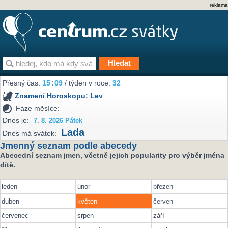
reklama
Přesný čas:
15
09
/ týden v roce:
32
Znamení Horoskopu:
Lev
Fáze měsíce:
Dnes je:
7. 8. 2026 Pátek
Lada
Dnes má svátek:
Jmenný seznam podle abecedy
Abecední seznam jmen, včetně jejich popularity pro výběr jména
dítě.
leden
únor
březen
duben
květen
červen
červenec
srpen
září