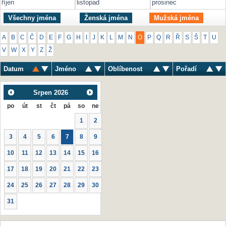
říjen
listopad
prosinec
Všechny jména
Ženská jména
Mužská jména
A
B
C
Č
D
E
F
G
H
I
J
K
L
M
N
O
P
Q
R
Ř
S
Š
T
U
V
W
X
Y
Z
Ž
Datum
Jméno
Oblíbenost
Pořadí
Srpen
2026
po
út
st
čt
pá
so
ne
1
2
3
4
5
6
7
8
9
10
11
12
13
14
15
16
17
18
19
20
21
22
23
24
25
26
27
28
29
30
31