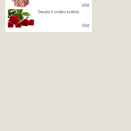
více
Darujte k svátku květiny
více