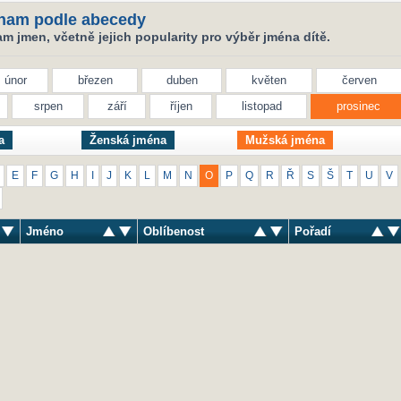
nam podle abecedy
 jmen, včetně jejich popularity pro výběr jména dítě.
únor
březen
duben
květen
červen
srpen
září
říjen
listopad
prosinec
a
Ženská jména
Mužská jména
E
F
G
H
I
J
K
L
M
N
O
P
Q
R
Ř
S
Š
T
U
V
Jméno
Oblíbenost
Pořadí