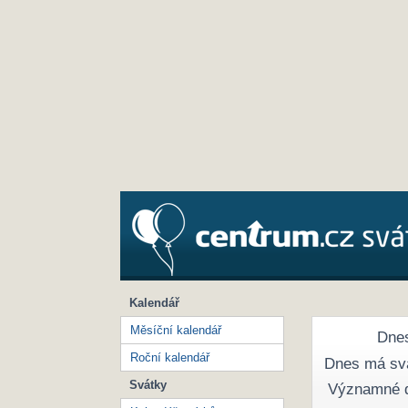
Kalendář
Měsíční kalendář
Dnes
Roční kalendář
Dnes má sv
Svátky
Významné 