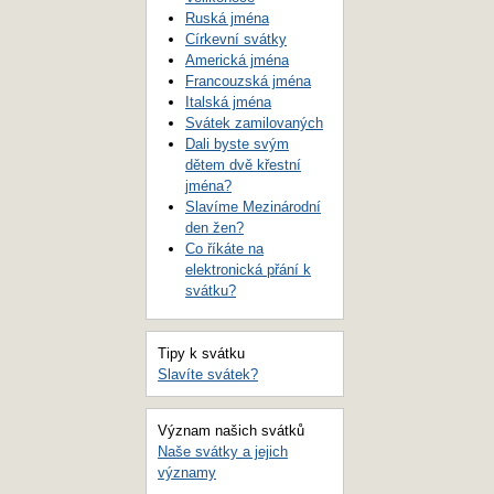
Ruská jména
Církevní svátky
Americká jména
Francouzská jména
Italská jména
Svátek zamilovaných
Dali byste svým
dětem dvě křestní
jména?
Slavíme Mezinárodní
den žen?
Co říkáte na
elektronická přání k
svátku?
Tipy k svátku
Slavíte svátek?
Význam našich svátků
Naše svátky a jejich
významy