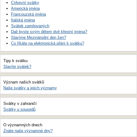
Církevní svátky
Americká jména
Francouzská jména
Italská jména
Svátek zamilovaných
Dali byste svým dětem dvě křestní jména?
Slavíme Mezinárodní den žen?
Co říkáte na elektronická přání k svátku?
Tipy k svátku
Slavíte svátek?
Význam našich svátků
Naše svátky a jejich významy
Svátky v zahraničí
Svátky u sousedů
O významných dnech
Znáte naše významné dny?