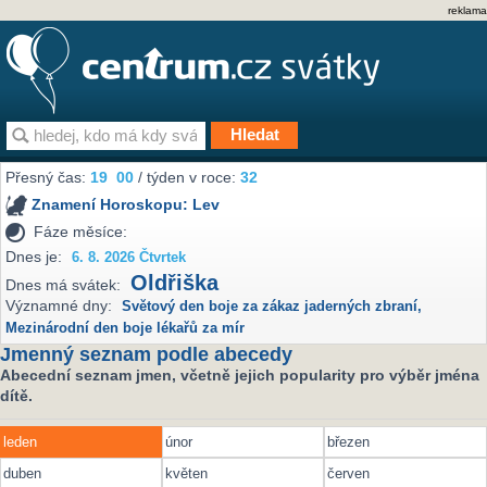
reklama
Přesný čas:
19
00
/ týden v roce:
32
Znamení Horoskopu:
Lev
Fáze měsíce:
Dnes je:
6. 8. 2026 Čtvrtek
Oldřiška
Dnes má svátek:
Významné dny:
Světový den boje za zákaz jaderných zbraní
,
Mezinárodní den boje lékařů za mír
Jmenný seznam podle abecedy
Abecední seznam jmen, včetně jejich popularity pro výběr jména
dítě.
leden
únor
březen
duben
květen
červen