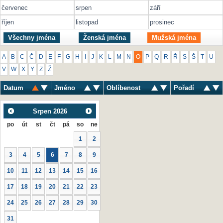
červenec
srpen
září
říjen
listopad
prosinec
Všechny jména
Ženská jména
Mužská jména
A
B
C
Č
D
E
F
G
H
I
J
K
L
M
N
O
P
Q
R
Ř
S
Š
T
U
V
W
X
Y
Z
Ž
Datum
Jméno
Oblíbenost
Pořadí
Srpen
2026
po
út
st
čt
pá
so
ne
1
2
3
4
5
6
7
8
9
10
11
12
13
14
15
16
17
18
19
20
21
22
23
24
25
26
27
28
29
30
31