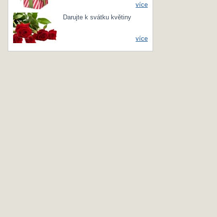
více
Darujte k svátku květiny
více