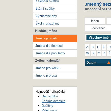
Kalendář svátků
Jmenný sez
Státní svátky
Abecední seznam
Významné dny
leden
Školní prázdniny
červenec
Hledáte jméno
Všechny jmén
Jména pro děti
Jména dle četnosti
A
B
C
Č
D
Jména dle popularity
W
X
Y
Z
Ž
Zvířecí kalendář
Datum
Jméno pro kočku
Jméno pro psa
Nejnovější příspěvky
Den vzniku
Československa
Dušičky
Velikonoce