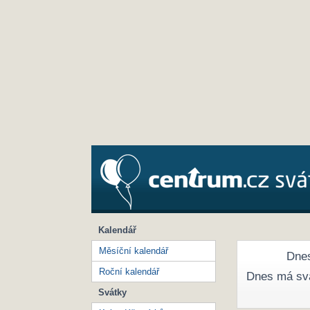
Kalendář
Měsíční kalendář
Dnes
Roční kalendář
Dnes má sv
Svátky