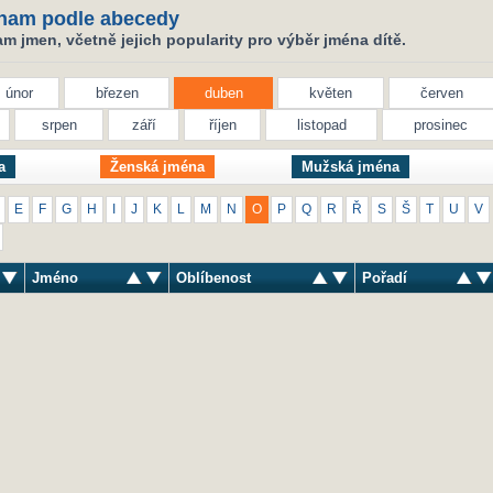
nam podle abecedy
 jmen, včetně jejich popularity pro výběr jména dítě.
únor
březen
duben
květen
červen
srpen
září
říjen
listopad
prosinec
a
Ženská jména
Mužská jména
E
F
G
H
I
J
K
L
M
N
O
P
Q
R
Ř
S
Š
T
U
V
Jméno
Oblíbenost
Pořadí