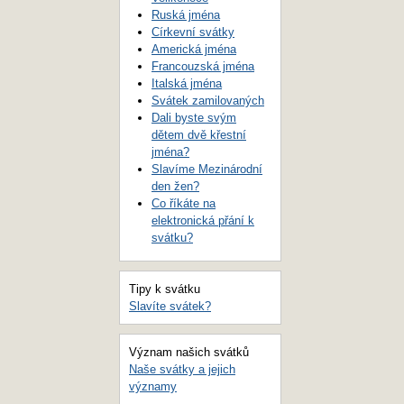
Ruská jména
Církevní svátky
Americká jména
Francouzská jména
Italská jména
Svátek zamilovaných
Dali byste svým
dětem dvě křestní
jména?
Slavíme Mezinárodní
den žen?
Co říkáte na
elektronická přání k
svátku?
Tipy k svátku
Slavíte svátek?
Význam našich svátků
Naše svátky a jejich
významy