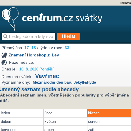
reklama
Přesný čas:
17
:
18
/ týden v roce:
33
Znamení Horoskopu:
Lev
Fáze měsíce:
Dnes je:
10. 8. 2026 Pondělí
Vavřinec
Dnes má svátek:
Významné dny:
Mezinárodní den baru Jekyll&Hyde
Jmenný seznam podle abecedy
Abecední seznam jmen, včetně jejich popularity pro výběr jména
dítě.
leden
únor
březen
duben
květen
červen
červenec
srpen
září