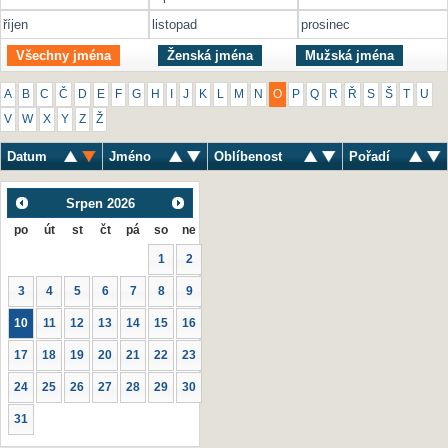
říjen
listopad
prosinec
Všechny jména
Ženská jména
Mužská jména
A
B
C
Č
D
E
F
G
H
I
J
K
L
M
N
O
P
Q
R
Ř
S
Š
T
U
V
W
X
Y
Z
Ž
Datum
Jméno
Oblíbenost
Pořadí
Srpen
2026
po
út
st
čt
pá
so
ne
1
2
3
4
5
6
7
8
9
10
11
12
13
14
15
16
17
18
19
20
21
22
23
24
25
26
27
28
29
30
31