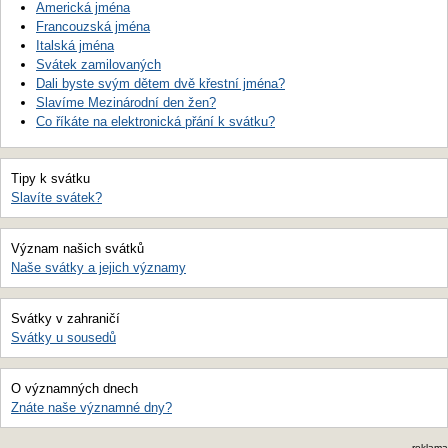
Americká jména
Francouzská jména
Italská jména
Svátek zamilovaných
Dali byste svým dětem dvě křestní jména?
Slavíme Mezinárodní den žen?
Co říkáte na elektronická přání k svátku?
Tipy k svátku
Slavíte svátek?
Význam našich svátků
Naše svátky a jejich významy
Svátky v zahraničí
Svátky u sousedů
O významných dnech
Znáte naše významné dny?
reklama