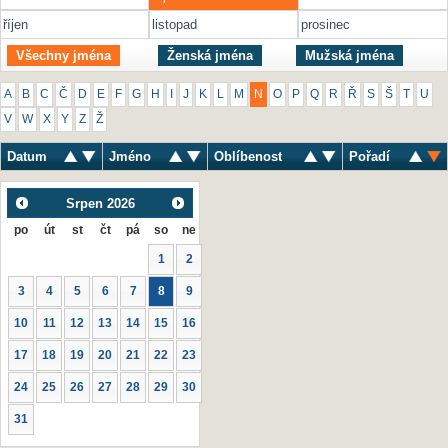
říjen
listopad
prosinec
Všechny jména
Ženská jména
Mužská jména
A
B
C
Č
D
E
F
G
H
I
J
K
L
M
N
O
P
Q
R
Ř
S
Š
T
U
V
W
X
Y
Z
Ž
Datum
Jméno
Oblíbenost
Pořadí
Srpen
2026
po
út
st
čt
pá
so
ne
1
2
3
4
5
6
7
8
9
10
11
12
13
14
15
16
17
18
19
20
21
22
23
24
25
26
27
28
29
30
31