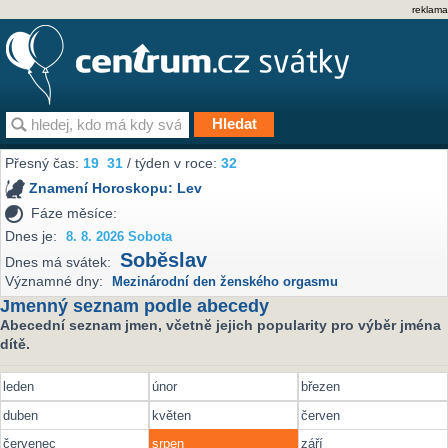
reklama
Přesný čas:
19
:
31
/ týden v roce:
32
Znamení Horoskopu:
Lev
Fáze měsíce:
Dnes je:
8. 8. 2026 Sobota
Soběslav
Dnes má svátek:
Významné dny:
Mezinárodní den ženského orgasmu
Jmenný seznam podle abecedy
Abecední seznam jmen, včetně jejich popularity pro výběr jména
dítě.
leden
únor
březen
duben
květen
červen
červenec
srpen
září