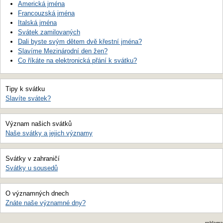
Americká jména
Francouzská jména
Italská jména
Svátek zamilovaných
Dali byste svým dětem dvě křestní jména?
Slavíme Mezinárodní den žen?
Co říkáte na elektronická přání k svátku?
Tipy k svátku
Slavíte svátek?
Význam našich svátků
Naše svátky a jejich významy
Svátky v zahraničí
Svátky u sousedů
O významných dnech
Znáte naše významné dny?
reklama