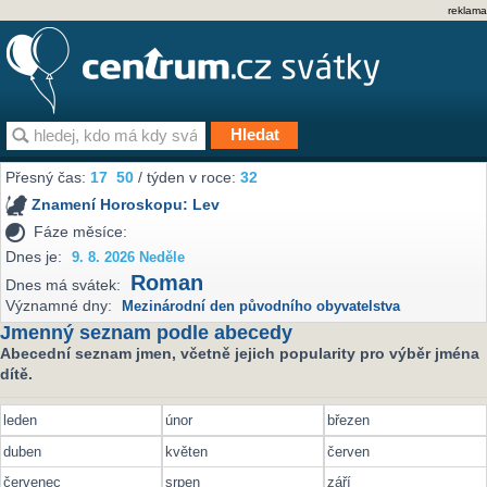
reklama
Přesný čas:
17
50
/ týden v roce:
32
Znamení Horoskopu:
Lev
Fáze měsíce:
Dnes je:
9. 8. 2026 Neděle
Roman
Dnes má svátek:
Významné dny:
Mezinárodní den původního obyvatelstva
Jmenný seznam podle abecedy
Abecední seznam jmen, včetně jejich popularity pro výběr jména
dítě.
leden
únor
březen
duben
květen
červen
červenec
srpen
září