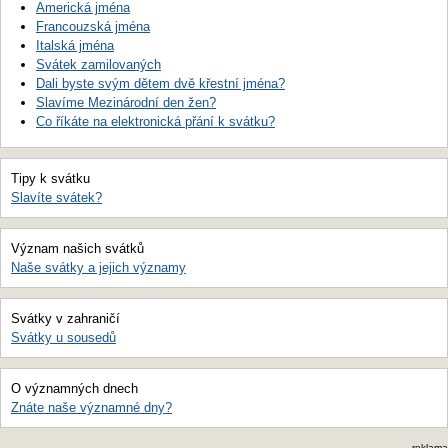
Americká jména
Francouzská jména
Italská jména
Svátek zamilovaných
Dali byste svým dětem dvě křestní jména?
Slavíme Mezinárodní den žen?
Co říkáte na elektronická přání k svátku?
Tipy k svátku
Slavíte svátek?
Význam našich svátků
Naše svátky a jejich významy
Svátky v zahraničí
Svátky u sousedů
O významných dnech
Znáte naše významné dny?
reklama