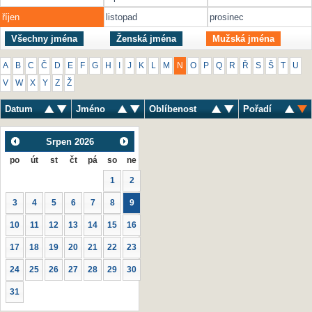
říjen
listopad
prosinec
Všechny jména
Ženská jména
Mužská jména
A
B
C
Č
D
E
F
G
H
I
J
K
L
M
N
O
P
Q
R
Ř
S
Š
T
U
V
W
X
Y
Z
Ž
Datum
Jméno
Oblíbenost
Pořadí
Srpen
2026
po
út
st
čt
pá
so
ne
1
2
3
4
5
6
7
8
9
10
11
12
13
14
15
16
17
18
19
20
21
22
23
24
25
26
27
28
29
30
31