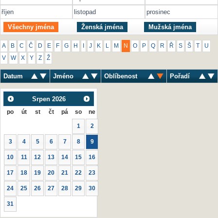
říjen
listopad
prosinec
Všechny jména
Ženská jména
Mužská jména
A
B
C
Č
D
E
F
G
H
I
J
K
L
M
N
O
P
Q
R
Ř
S
Š
T
U
V
W
X
Y
Z
Ž
Datum
Jméno
Oblíbenost
Pořadí
Srpen
2026
po
út
st
čt
pá
so
ne
1
2
3
4
5
6
7
8
9
10
11
12
13
14
15
16
17
18
19
20
21
22
23
24
25
26
27
28
29
30
31