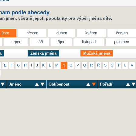
nam podle abecedy
 jmen, včetně jejich popularity pro výběr jména dítě.
únor
březen
duben
květen
červen
srpen
září
říjen
listopad
prosinec
a
Ženská jména
Mužská jména
E
F
G
H
I
J
K
L
M
N
O
P
Q
R
Ř
S
Š
T
U
V
Jméno
Oblíbenost
Pořadí