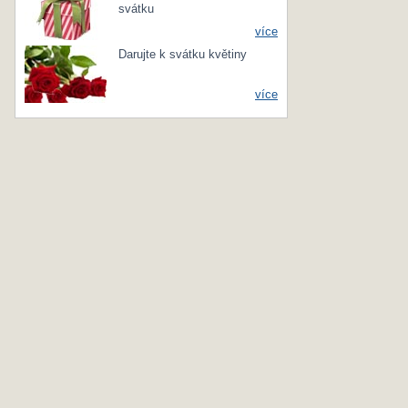
svátku
více
Darujte k svátku květiny
více