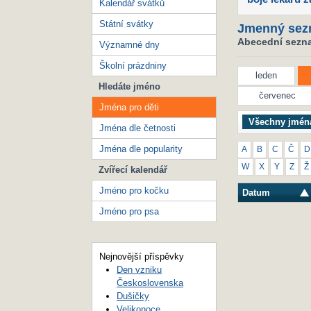
Kalendář svátků
Státní svátky
Jmenný sez
Abecední seznam
Významné dny
Školní prázdniny
leden
Hledáte jméno
červenec
Jména pro děti
Všechny jmén
Jména dle četnosti
Jména dle popularity
A
B
C
Č
D
W
X
Y
Z
Ž
Zvířecí kalendář
Jméno pro kočku
Datum
Jméno pro psa
Nejnovější příspěvky
Den vzniku
Československa
Dušičky
Velikonoce