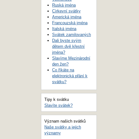
Ruská jména
Církevní svátky
Americká jména
Francouzská jména
Italská jména
Svátek zamilovaných
Dali byste svým
dětem dvě křestní
jména?
Slavíme Mezinárodní
den žen?
Co říkáte na
elektronická přání k
svátku?
Tipy k svátku
Slavíte svátek?
Význam našich svátků
Naše svátky a jejich
významy