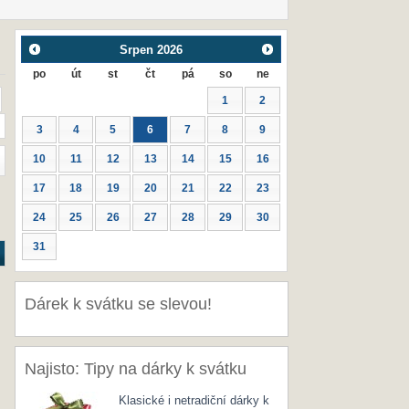
Srpen
2026
po
út
st
čt
pá
so
ne
1
2
3
4
5
6
7
8
9
10
11
12
13
14
15
16
17
18
19
20
21
22
23
24
25
26
27
28
29
30
31
Dárek k svátku se slevou!
Najisto: Tipy na dárky k svátku
Klasické i netradiční dárky k