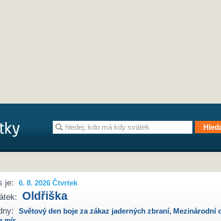
 je:
6. 8. 2026 Čtvrtek
Oldřiška
átek:
dny:
Světový den boje za zákaz jaderných zbraní
,
Mezinárodní 
a mír