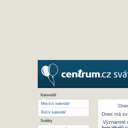
Kalendář
Měsíční kalendář
Dnes
Roční kalendář
Dnes má sv
Svátky
Významné 
boje lékařů z