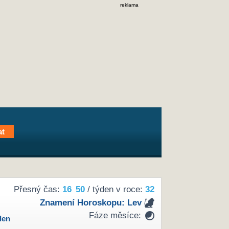
reklama
Přesný čas:
16
50
/ týden v roce:
32
Znamení Horoskopu:
Lev
Fáze měsíce:
den