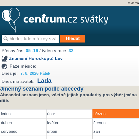
reklama
Přesný čas:
05
19
/ týden v roce:
32
Znamení Horoskopu:
Lev
Fáze měsíce:
Dnes je:
7. 8. 2026 Pátek
Lada
Dnes má svátek:
Jmenný seznam podle abecedy
Abecední seznam jmen, včetně jejich popularity pro výběr jména
dítě.
leden
únor
březen
duben
květen
červen
červenec
srpen
září