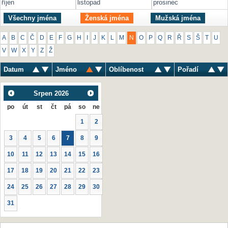
říjen
listopad
prosinec
Všechny jména
Ženská jména
Mužská jména
A
B
C
Č
D
E
F
G
H
I
J
K
L
M
N
O
P
Q
R
Ř
S
Š
T
U
V
W
X
Y
Z
Ž
Datum
Jméno
Oblíbenost
Pořadí
Srpen
2026
po
út
st
čt
pá
so
ne
1
2
3
4
5
6
7
8
9
10
11
12
13
14
15
16
17
18
19
20
21
22
23
24
25
26
27
28
29
30
31