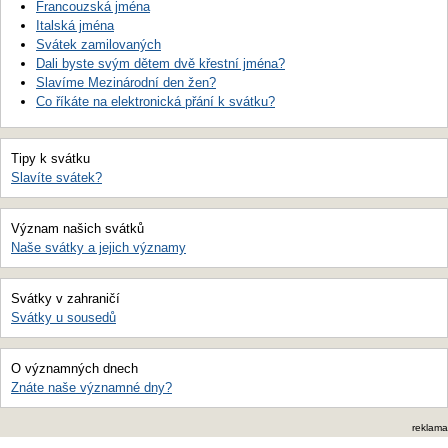
Francouzská jména
Italská jména
Svátek zamilovaných
Dali byste svým dětem dvě křestní jména?
Slavíme Mezinárodní den žen?
Co říkáte na elektronická přání k svátku?
Tipy k svátku
Slavíte svátek?
Význam našich svátků
Naše svátky a jejich významy
Svátky v zahraničí
Svátky u sousedů
O významných dnech
Znáte naše významné dny?
reklama