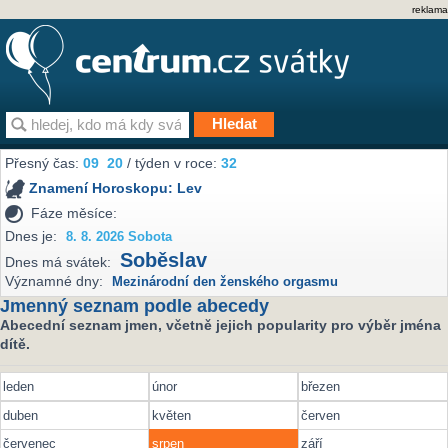
reklama
Přesný čas:
09
20
/ týden v roce:
32
Znamení Horoskopu:
Lev
Fáze měsíce:
Dnes je:
8. 8. 2026 Sobota
Soběslav
Dnes má svátek:
Významné dny:
Mezinárodní den ženského orgasmu
Jmenný seznam podle abecedy
Abecední seznam jmen, včetně jejich popularity pro výběr jména
dítě.
leden
únor
březen
duben
květen
červen
červenec
srpen
září