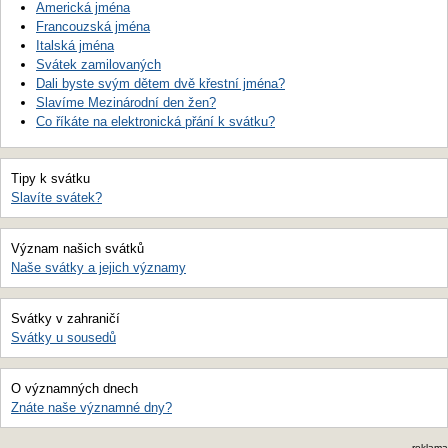
Americká jména
Francouzská jména
Italská jména
Svátek zamilovaných
Dali byste svým dětem dvě křestní jména?
Slavíme Mezinárodní den žen?
Co říkáte na elektronická přání k svátku?
Tipy k svátku
Slavíte svátek?
Význam našich svátků
Naše svátky a jejich významy
Svátky v zahraničí
Svátky u sousedů
O významných dnech
Znáte naše významné dny?
reklama