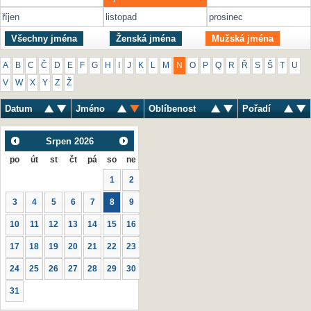
říjen
listopad
prosinec
Všechny jména
Ženská jména
Mužská jména
A
B
C
Č
D
E
F
G
H
I
J
K
L
M
N
O
P
Q
R
Ř
S
Š
T
U
V
W
X
Y
Z
Ž
Datum
Jméno
Oblíbenost
Pořadí
Srpen
2026
po
út
st
čt
pá
so
ne
1
2
3
4
5
6
7
8
9
10
11
12
13
14
15
16
17
18
19
20
21
22
23
24
25
26
27
28
29
30
31