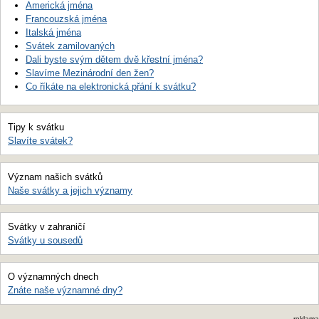
Americká jména
Francouzská jména
Italská jména
Svátek zamilovaných
Dali byste svým dětem dvě křestní jména?
Slavíme Mezinárodní den žen?
Co říkáte na elektronická přání k svátku?
Tipy k svátku
Slavíte svátek?
Význam našich svátků
Naše svátky a jejich významy
Svátky v zahraničí
Svátky u sousedů
O významných dnech
Znáte naše významné dny?
reklama