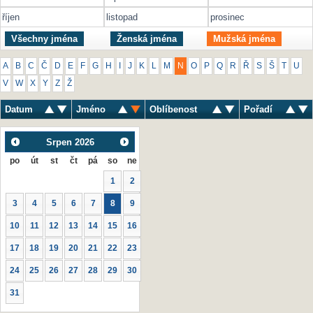
říjen
listopad
prosinec
Všechny jména
Ženská jména
Mužská jména
A
B
C
Č
D
E
F
G
H
I
J
K
L
M
N
O
P
Q
R
Ř
S
Š
T
U
V
W
X
Y
Z
Ž
Datum
Jméno
Oblíbenost
Pořadí
Srpen
2026
po
út
st
čt
pá
so
ne
1
2
3
4
5
6
7
8
9
10
11
12
13
14
15
16
17
18
19
20
21
22
23
24
25
26
27
28
29
30
31