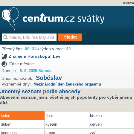
reklama
Přesný čas:
09
34
/ týden v roce:
32
Znamení Horoskopu:
Lev
Fáze měsíce:
Dnes je:
8. 8. 2026 Sobota
Soběslav
Dnes má svátek:
Významné dny:
Mezinárodní den ženského orgasmu
Jmenný seznam podle abecedy
Abecední seznam jmen, včetně jejich popularity pro výběr jména
dítě.
leden
únor
březen
duben
květen
červen
červenec
srpen
září