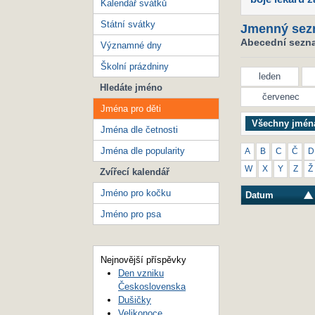
Kalendář svátků
Státní svátky
Jmenný sez
Abecední seznam
Významné dny
Školní prázdniny
leden
Hledáte jméno
červenec
Jména pro děti
Všechny jmén
Jména dle četnosti
Jména dle popularity
A
B
C
Č
D
W
X
Y
Z
Ž
Zvířecí kalendář
Jméno pro kočku
Datum
Jméno pro psa
Nejnovější příspěvky
Den vzniku
Československa
Dušičky
Velikonoce