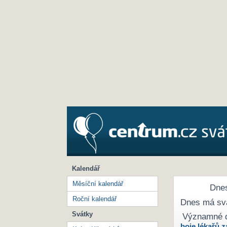
Kalendář
Měsíční kalendář
Dnes
Roční kalendář
Dnes má sv
Svátky
Významné 
boje lékařů z