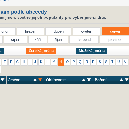
nam podle abecedy
 jmen, včetně jejich popularity pro výběr jména dítě.
únor
březen
duben
květen
červen
srpen
září
říjen
listopad
prosinec
a
Ženská jména
Mužská jména
E
F
G
H
I
J
K
L
M
N
O
P
Q
R
Ř
S
Š
T
U
V
Jméno
Oblíbenost
Pořadí