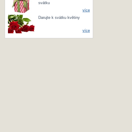
svátku
více
Darujte k svátku květiny
více