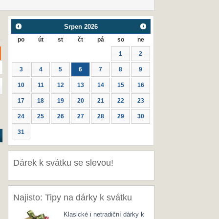
Srpen
2026
po
út
st
čt
pá
so
ne
1
2
3
4
5
6
7
8
9
10
11
12
13
14
15
16
17
18
19
20
21
22
23
24
25
26
27
28
29
30
31
Dárek k svátku se slevou!
Najisto: Tipy na dárky k svátku
Klasické i netradiční dárky k