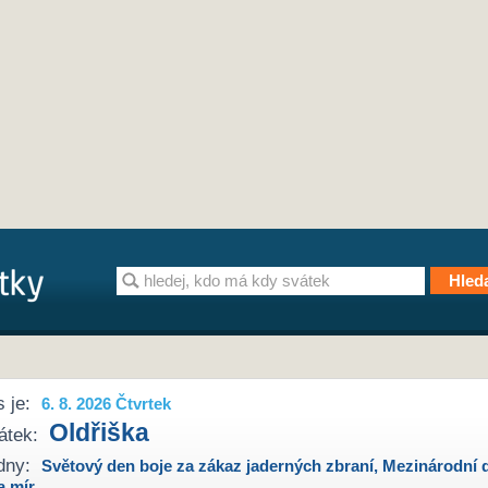
 je:
6. 8. 2026 Čtvrtek
Oldřiška
átek:
dny:
Světový den boje za zákaz jaderných zbraní
,
Mezinárodní 
a mír