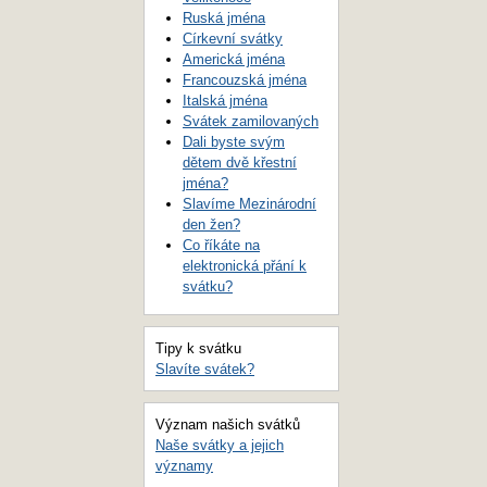
Ruská jména
Církevní svátky
Americká jména
Francouzská jména
Italská jména
Svátek zamilovaných
Dali byste svým
dětem dvě křestní
jména?
Slavíme Mezinárodní
den žen?
Co říkáte na
elektronická přání k
svátku?
Tipy k svátku
Slavíte svátek?
Význam našich svátků
Naše svátky a jejich
významy