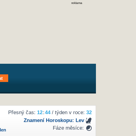
reklama
Přesný čas:
12
:
44
/ týden v roce:
32
Znamení Horoskopu:
Lev
Fáze měsíce:
den