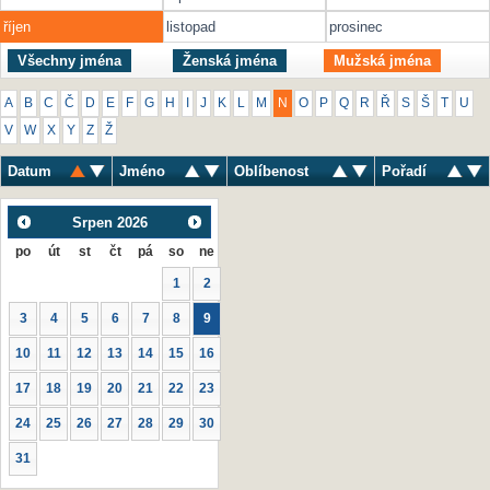
říjen
listopad
prosinec
Všechny jména
Ženská jména
Mužská jména
A
B
C
Č
D
E
F
G
H
I
J
K
L
M
N
O
P
Q
R
Ř
S
Š
T
U
V
W
X
Y
Z
Ž
Datum
Jméno
Oblíbenost
Pořadí
Srpen
2026
po
út
st
čt
pá
so
ne
1
2
3
4
5
6
7
8
9
10
11
12
13
14
15
16
17
18
19
20
21
22
23
24
25
26
27
28
29
30
31