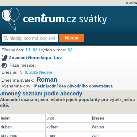
reklama
Přesný čas:
13
03
/ týden v roce:
32
Znamení Horoskopu:
Lev
Fáze měsíce:
Dnes je:
9. 8. 2026 Neděle
Roman
Dnes má svátek:
Významné dny:
Mezinárodní den původního obyvatelstva
Jmenný seznam podle abecedy
Abecední seznam jmen, včetně jejich popularity pro výběr jména
dítě.
leden
únor
březen
duben
květen
červen
červenec
srpen
září