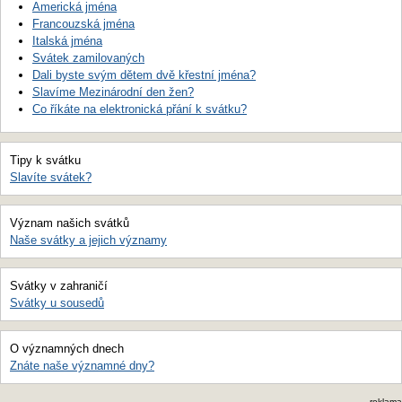
Americká jména
Francouzská jména
Italská jména
Svátek zamilovaných
Dali byste svým dětem dvě křestní jména?
Slavíme Mezinárodní den žen?
Co říkáte na elektronická přání k svátku?
Tipy k svátku
Slavíte svátek?
Význam našich svátků
Naše svátky a jejich významy
Svátky v zahraničí
Svátky u sousedů
O významných dnech
Znáte naše významné dny?
reklama