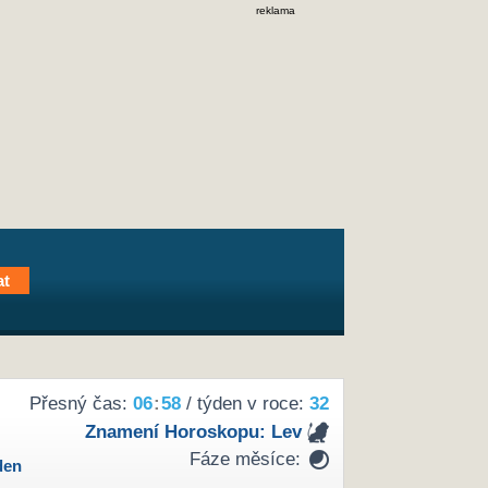
reklama
Přesný čas:
06
:
58
/ týden v roce:
32
Znamení Horoskopu:
Lev
Fáze měsíce:
den