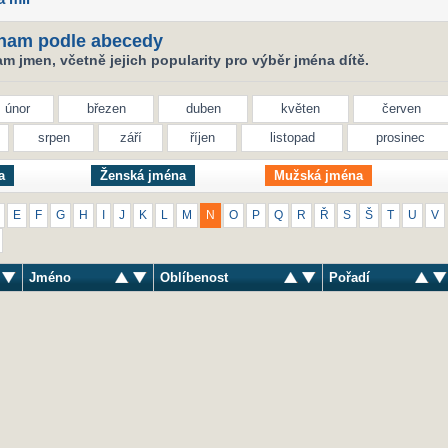
nam podle abecedy
 jmen, včetně jejich popularity pro výběr jména dítě.
únor
březen
duben
květen
červen
srpen
září
říjen
listopad
prosinec
a
Ženská jména
Mužská jména
E
F
G
H
I
J
K
L
M
N
O
P
Q
R
Ř
S
Š
T
U
V
Jméno
Oblíbenost
Pořadí