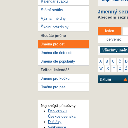
Kalendář svátků
Státní svátky
Jmenný sez
Abecední seznam
Významné dny
Školní prázdniny
leden
Hledáte jméno
červenec
Jména pro děti
Všechny jmén
Jména dle četnosti
Jména dle popularity
A
B
C
Č
D
W
X
Y
Z
Ž
Zvířecí kalendář
Jméno pro kočku
Datum
Jméno pro psa
Nejnovější příspěvky
Den vzniku
Československa
Dušičky
Velikonoce