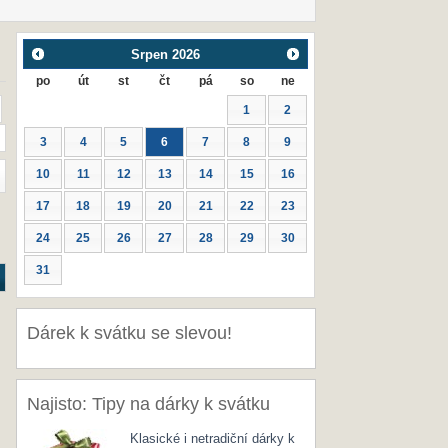
Srpen
2026
po
út
st
čt
pá
so
ne
1
2
3
4
5
6
7
8
9
10
11
12
13
14
15
16
17
18
19
20
21
22
23
24
25
26
27
28
29
30
31
Dárek k svátku se slevou!
Najisto: Tipy na dárky k svátku
Klasické i netradiční dárky k