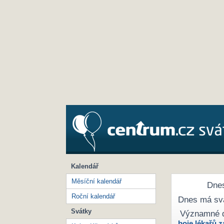
Kalendář
Měsíční kalendář
Dnes
Roční kalendář
Dnes má sv
Svátky
Významné 
boje lékařů z