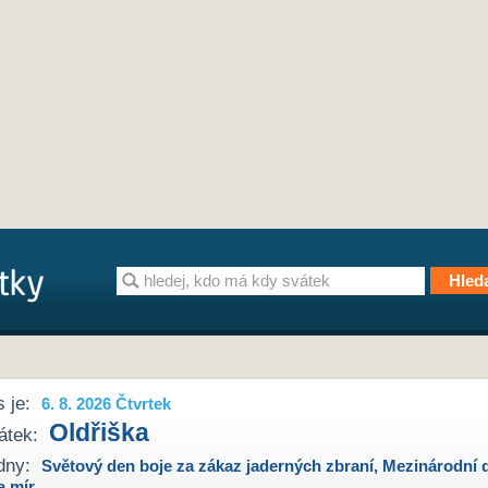
 je:
6. 8. 2026 Čtvrtek
Oldřiška
átek:
dny:
Světový den boje za zákaz jaderných zbraní
,
Mezinárodní 
a mír