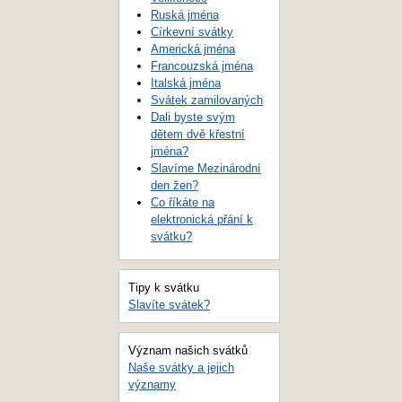
Ruská jména
Církevní svátky
Americká jména
Francouzská jména
Italská jména
Svátek zamilovaných
Dali byste svým
dětem dvě křestní
jména?
Slavíme Mezinárodní
den žen?
Co říkáte na
elektronická přání k
svátku?
Tipy k svátku
Slavíte svátek?
Význam našich svátků
Naše svátky a jejich
významy