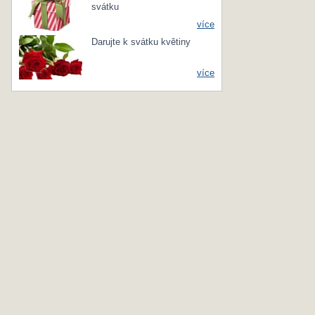
svátku
více
Darujte k svátku květiny
více