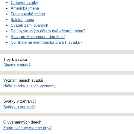
Církevní svátky
Americká jména
Francouzská jména
Italská jména
Svátek zamilovaných
Dali byste svým dětem dvě křestní jména?
Slavíme Mezinárodní den žen?
Co říkáte na elektronická přání k svátku?
Tipy k svátku
Slavíte svátek?
Význam našich svátků
Naše svátky a jejich významy
Svátky v zahraničí
Svátky u sousedů
O významných dnech
Znáte naše významné dny?