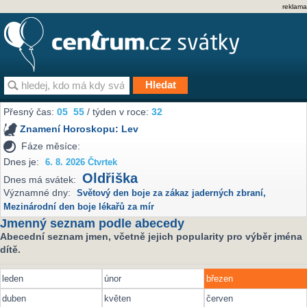
reklama
Přesný čas:
05
55
/ týden v roce:
32
Znamení Horoskopu:
Lev
Fáze měsíce:
Dnes je:
6. 8. 2026 Čtvrtek
Oldřiška
Dnes má svátek:
Významné dny:
Světový den boje za zákaz jaderných zbraní
,
Mezinárodní den boje lékařů za mír
Jmenný seznam podle abecedy
Abecední seznam jmen, včetně jejich popularity pro výběr jména
dítě.
leden
únor
březen
duben
květen
červen