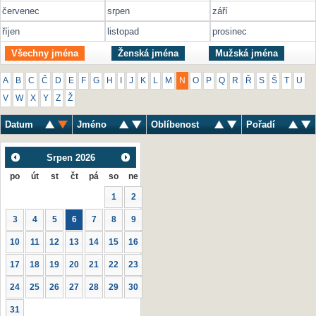
červenec
srpen
září
říjen
listopad
prosinec
Všechny jména
Ženská jména
Mužská jména
A
B
C
Č
D
E
F
G
H
I
J
K
L
M
N
O
P
Q
R
Ř
S
Š
T
U
V
W
X
Y
Z
Ž
Datum
Jméno
Oblíbenost
Pořadí
Srpen
2026
po
út
st
čt
pá
so
ne
1
2
3
4
5
6
7
8
9
10
11
12
13
14
15
16
17
18
19
20
21
22
23
24
25
26
27
28
29
30
31