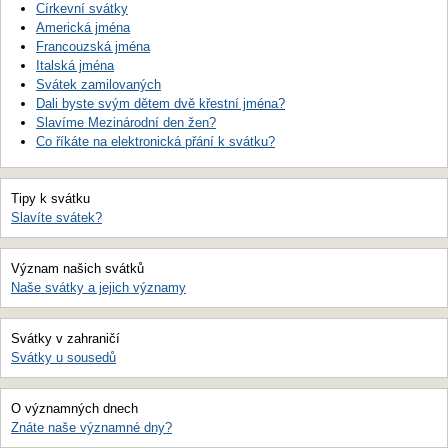
Církevní svátky
Americká jména
Francouzská jména
Italská jména
Svátek zamilovaných
Dali byste svým dětem dvě křestní jména?
Slavíme Mezinárodní den žen?
Co říkáte na elektronická přání k svátku?
Tipy k svátku
Slavíte svátek?
Význam našich svátků
Naše svátky a jejich významy
Svátky v zahraničí
Svátky u sousedů
O významných dnech
Znáte naše významné dny?