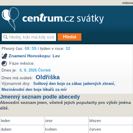
reklama
Přesný čas:
08
55
/ týden v roce:
32
Znamení Horoskopu:
Lev
Fáze měsíce:
Dnes je:
6. 8. 2026 Čtvrtek
Oldřiška
Dnes má svátek:
Významné dny:
Světový den boje za zákaz jaderných zbraní
,
Mezinárodní den boje lékařů za mír
Jmenný seznam podle abecedy
Abecední seznam jmen, včetně jejich popularity pro výběr jména
dítě.
leden
únor
březen
duben
květen
červen