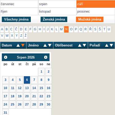
červenec
srpen
září
říjen
listopad
prosinec
Všechny jména
Ženská jména
Mužská jména
A
B
C
Č
D
E
F
G
H
I
J
K
L
M
N
O
P
Q
R
Ř
S
Š
T
U
V
W
X
Y
Z
Ž
Datum
Jméno
Oblíbenost
Pořadí
Srpen
2026
po
út
st
čt
pá
so
ne
1
2
3
4
5
6
7
8
9
10
11
12
13
14
15
16
17
18
19
20
21
22
23
24
25
26
27
28
29
30
31