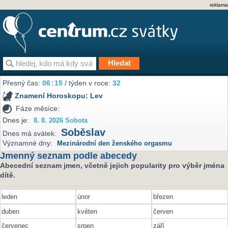
reklama
Přesný čas:
06
15
/ týden v roce:
32
Znamení Horoskopu:
Lev
Fáze měsíce:
Dnes je:
8. 8. 2026 Sobota
Soběslav
Dnes má svátek:
Významné dny:
Mezinárodní den ženského orgasmu
Jmenný seznam podle abecedy
Abecední seznam jmen, včetně jejich popularity pro výběr jména
dítě.
leden
únor
březen
duben
květen
červen
červenec
srpen
září