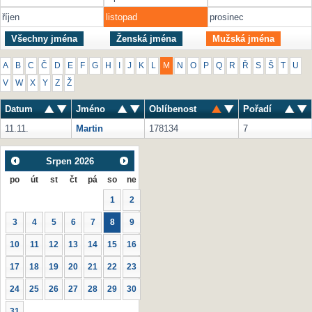
říjen
listopad
prosinec
Všechny jména
Ženská jména
Mužská jména
A
B
C
Č
D
E
F
G
H
I
J
K
L
M
N
O
P
Q
R
Ř
S
Š
T
U
V
W
X
Y
Z
Ž
Datum
Jméno
Oblíbenost
Pořadí
11.11.
Martin
178134
7
Srpen
2026
po
út
st
čt
pá
so
ne
1
2
3
4
5
6
7
8
9
10
11
12
13
14
15
16
17
18
19
20
21
22
23
24
25
26
27
28
29
30
31