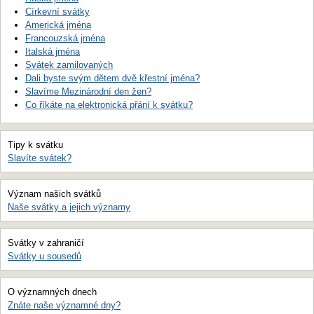
Církevní svátky
Americká jména
Francouzská jména
Italská jména
Svátek zamilovaných
Dali byste svým dětem dvě křestní jména?
Slavíme Mezinárodní den žen?
Co říkáte na elektronická přání k svátku?
Tipy k svátku
Slavíte svátek?
Význam našich svátků
Naše svátky a jejich významy
Svátky v zahraničí
Svátky u sousedů
O významných dnech
Znáte naše významné dny?