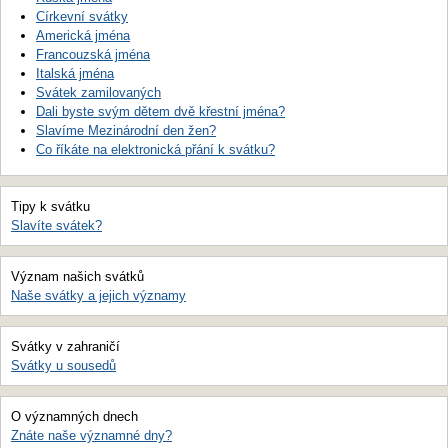
Církevní svátky
Americká jména
Francouzská jména
Italská jména
Svátek zamilovaných
Dali byste svým dětem dvě křestní jména?
Slavíme Mezinárodní den žen?
Co říkáte na elektronická přání k svátku?
Tipy k svátku
Slavíte svátek?
Význam našich svátků
Naše svátky a jejich významy
Svátky v zahraničí
Svátky u sousedů
O významných dnech
Znáte naše významné dny?