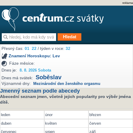
reklama
Přesný čas:
01
:
22
/ týden v roce:
32
Znamení Horoskopu:
Lev
Fáze měsíce:
Dnes je:
8. 8. 2026 Sobota
Soběslav
Dnes má svátek:
Významné dny:
Mezinárodní den ženského orgasmu
Jmenný seznam podle abecedy
Abecední seznam jmen, včetně jejich popularity pro výběr jména
dítě.
leden
únor
březen
duben
květen
červen
červenec
srpen
září