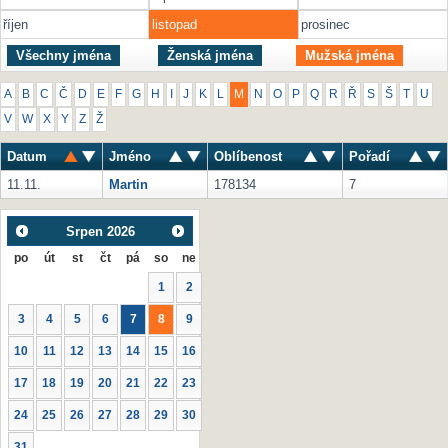
říjen
listopad
prosinec
Všechny jména
Ženská jména
Mužská jména
A
B
C
Č
D
E
F
G
H
I
J
K
L
M
N
O
P
Q
R
Ř
S
Š
T
U
V
W
X
Y
Z
Ž
Datum
Jméno
Oblíbenost
Pořadí
11.11.
Martin
178134
7
Srpen
2026
po
út
st
čt
pá
so
ne
1
2
3
4
5
6
7
8
9
10
11
12
13
14
15
16
17
18
19
20
21
22
23
24
25
26
27
28
29
30
31