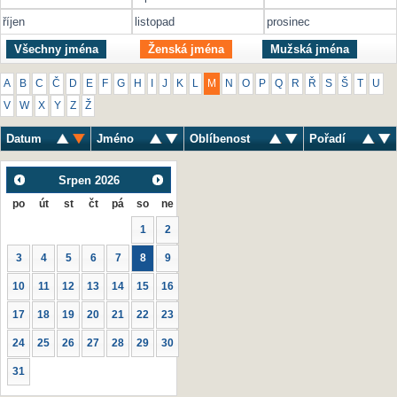
říjen
listopad
prosinec
Všechny jména
Ženská jména
Mužská jména
A
B
C
Č
D
E
F
G
H
I
J
K
L
M
N
O
P
Q
R
Ř
S
Š
T
U
V
W
X
Y
Z
Ž
Datum
Jméno
Oblíbenost
Pořadí
Srpen
2026
po
út
st
čt
pá
so
ne
1
2
3
4
5
6
7
8
9
10
11
12
13
14
15
16
17
18
19
20
21
22
23
24
25
26
27
28
29
30
31