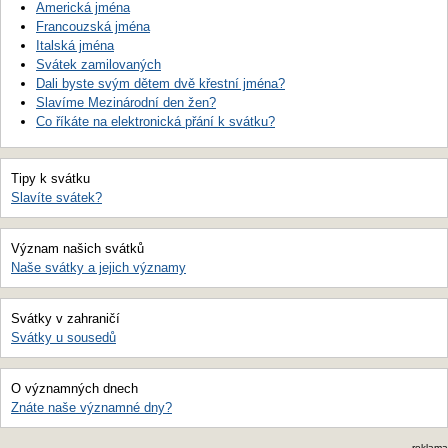
Americká jména
Francouzská jména
Italská jména
Svátek zamilovaných
Dali byste svým dětem dvě křestní jména?
Slavíme Mezinárodní den žen?
Co říkáte na elektronická přání k svátku?
Tipy k svátku
Slavíte svátek?
Význam našich svátků
Naše svátky a jejich významy
Svátky v zahraničí
Svátky u sousedů
O významných dnech
Znáte naše významné dny?
reklama