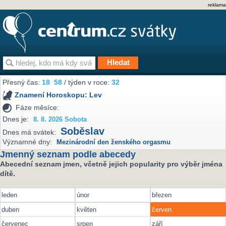
reklama
Přesný čas:
18
58
/ týden v roce:
32
Znamení Horoskopu:
Lev
Fáze měsíce:
Dnes je:
8. 8. 2026 Sobota
Soběslav
Dnes má svátek:
Významné dny:
Mezinárodní den ženského orgasmu
Jmenný seznam podle abecedy
Abecední seznam jmen, včetně jejich popularity pro výběr jména
dítě.
leden
únor
březen
duben
květen
červen
červenec
srpen
září