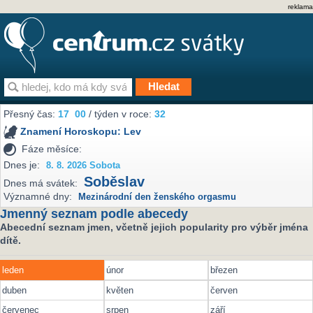
reklama
Přesný čas:
17
00
/ týden v roce:
32
Znamení Horoskopu:
Lev
Fáze měsíce:
Dnes je:
8. 8. 2026 Sobota
Soběslav
Dnes má svátek:
Významné dny:
Mezinárodní den ženského orgasmu
Jmenný seznam podle abecedy
Abecední seznam jmen, včetně jejich popularity pro výběr jména
dítě.
leden
únor
březen
duben
květen
červen
červenec
srpen
září