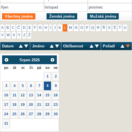
říjen
listopad
prosinec
Všechny jména
Ženská jména
Mužská jména
A
B
C
Č
D
E
F
G
H
I
J
K
L
M
N
O
P
Q
R
Ř
S
Š
T
U
V
W
X
Y
Z
Ž
Datum
Jméno
Oblíbenost
Pořadí
Srpen
2026
po
út
st
čt
pá
so
ne
1
2
3
4
5
6
7
8
9
10
11
12
13
14
15
16
17
18
19
20
21
22
23
24
25
26
27
28
29
30
31