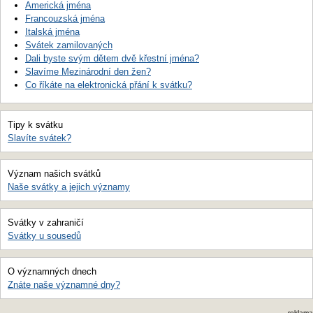
Americká jména
Francouzská jména
Italská jména
Svátek zamilovaných
Dali byste svým dětem dvě křestní jména?
Slavíme Mezinárodní den žen?
Co říkáte na elektronická přání k svátku?
Tipy k svátku
Slavíte svátek?
Význam našich svátků
Naše svátky a jejich významy
Svátky v zahraničí
Svátky u sousedů
O významných dnech
Znáte naše významné dny?
reklama