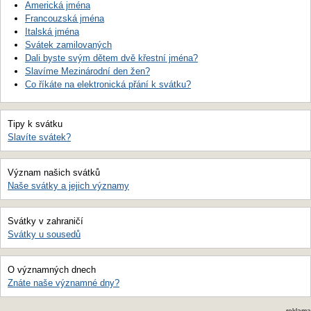
Americká jména
Francouzská jména
Italská jména
Svátek zamilovaných
Dali byste svým dětem dvě křestní jména?
Slavíme Mezinárodní den žen?
Co říkáte na elektronická přání k svátku?
Tipy k svátku
Slavíte svátek?
Význam našich svátků
Naše svátky a jejich významy
Svátky v zahraničí
Svátky u sousedů
O významných dnech
Znáte naše významné dny?
reklama