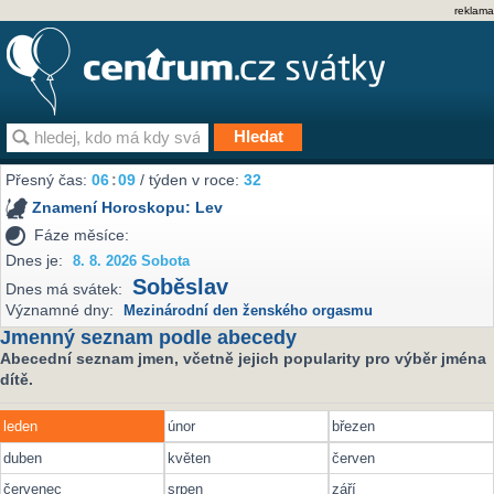
reklama
Přesný čas:
06
:
09
/ týden v roce:
32
Znamení Horoskopu:
Lev
Fáze měsíce:
Dnes je:
8. 8. 2026 Sobota
Soběslav
Dnes má svátek:
Významné dny:
Mezinárodní den ženského orgasmu
Jmenný seznam podle abecedy
Abecední seznam jmen, včetně jejich popularity pro výběr jména
dítě.
leden
únor
březen
duben
květen
červen
červenec
srpen
září