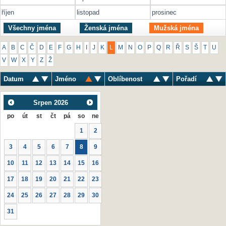
říjen
listopad
prosinec
Všechny jména
Ženská jména
Mužská jména
A
B
C
Č
D
E
F
G
H
I
J
K
L
M
N
O
P
Q
R
Ř
S
Š
T
U
V
W
X
Y
Z
Ž
Datum
Jméno
Oblíbenost
Pořadí
Srpen
2026
po
út
st
čt
pá
so
ne
1
2
3
4
5
6
7
8
9
10
11
12
13
14
15
16
17
18
19
20
21
22
23
24
25
26
27
28
29
30
31