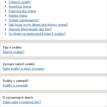
Církevní svátky
Americká jména
Francouzská jména
Italská jména
Svátek zamilovaných
Dali byste svým dětem dvě křestní jména?
Slavíme Mezinárodní den žen?
Co říkáte na elektronická přání k svátku?
Tipy k svátku
Slavíte svátek?
Význam našich svátků
Naše svátky a jejich významy
Svátky v zahraničí
Svátky u sousedů
O významných dnech
Znáte naše významné dny?