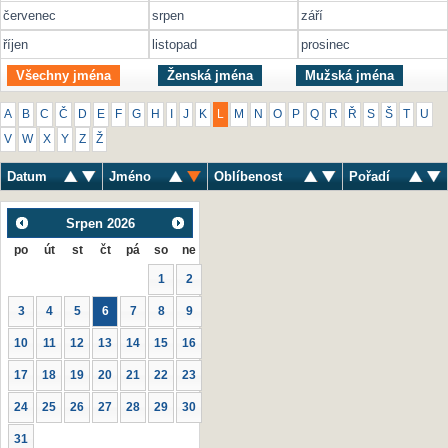
červenec
srpen
září
říjen
listopad
prosinec
Všechny jména
Ženská jména
Mužská jména
A
B
C
Č
D
E
F
G
H
I
J
K
L
M
N
O
P
Q
R
Ř
S
Š
T
U
V
W
X
Y
Z
Ž
Datum
Jméno
Oblíbenost
Pořadí
Srpen
2026
po
út
st
čt
pá
so
ne
1
2
3
4
5
6
7
8
9
10
11
12
13
14
15
16
17
18
19
20
21
22
23
24
25
26
27
28
29
30
31