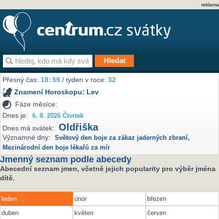
reklama
Přesný čas:
18
:
59
/ týden v roce:
32
Znamení Horoskopu:
Lev
Fáze měsíce:
Dnes je:
6. 8. 2026 Čtvrtek
Oldřiška
Dnes má svátek:
Významné dny:
Světový den boje za zákaz jaderných zbraní
,
Mezinárodní den boje lékařů za mír
Jmenný seznam podle abecedy
Abecední seznam jmen, včetně jejich popularity pro výběr jména
dítě.
leden
únor
březen
duben
květen
červen