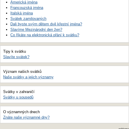
Americká jména
Francouzská jména
Italská jména
Svátek zamilovaných
Dali byste svým dětem dvě křestní jména?
Slavíme Mezinárodní den žen?
Co říkáte na elektronická přání k svátku?
Tipy k svátku
Slavíte svátek?
Význam našich svátků
Naše svátky a jejich významy
Svátky v zahraničí
Svátky u sousedů
O významných dnech
Znáte naše významné dny?
reklama