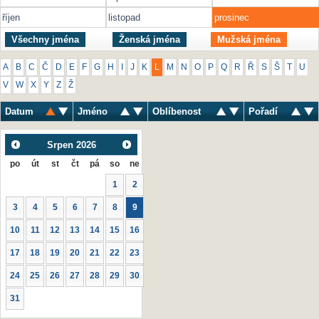
říjen
listopad
prosinec
Všechny jména
Ženská jména
Mužská jména
A
B
C
Č
D
E
F
G
H
I
J
K
L
M
N
O
P
Q
R
Ř
S
Š
T
U
V
W
X
Y
Z
Ž
Datum
Jméno
Oblíbenost
Pořadí
Srpen
2026
po
út
st
čt
pá
so
ne
1
2
3
4
5
6
7
8
9
10
11
12
13
14
15
16
17
18
19
20
21
22
23
24
25
26
27
28
29
30
31