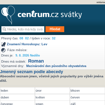
reklama
Přesný čas:
08
02
/ týden v roce:
32
Znamení Horoskopu:
Lev
Fáze měsíce:
Dnes je:
9. 8. 2026 Neděle
Roman
Dnes má svátek:
Významné dny:
Mezinárodní den původního obyvatelstva
Jmenný seznam podle abecedy
Abecední seznam jmen, včetně jejich popularity pro výběr jména
dítě.
leden
únor
březen
duben
květen
červen
červenec
srpen
září