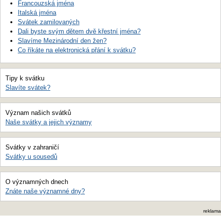
Francouzská jména
Italská jména
Svátek zamilovaných
Dali byste svým dětem dvě křestní jména?
Slavíme Mezinárodní den žen?
Co říkáte na elektronická přání k svátku?
Tipy k svátku
Slavíte svátek?
Význam našich svátků
Naše svátky a jejich významy
Svátky v zahraničí
Svátky u sousedů
O významných dnech
Znáte naše významné dny?
reklama