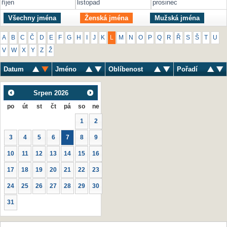
říjen
listopad
prosinec
Všechny jména
Ženská jména
Mužská jména
A
B
C
Č
D
E
F
G
H
I
J
K
L
M
N
O
P
Q
R
Ř
S
Š
T
U
V
W
X
Y
Z
Ž
Datum
Jméno
Oblíbenost
Pořadí
Srpen
2026
po
út
st
čt
pá
so
ne
1
2
3
4
5
6
7
8
9
10
11
12
13
14
15
16
17
18
19
20
21
22
23
24
25
26
27
28
29
30
31