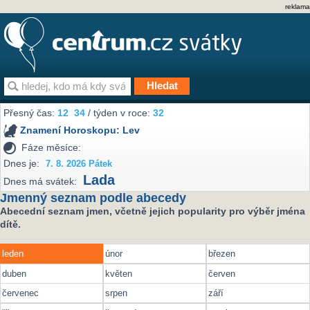
reklama
Přesný čas:
12
34
/ týden v roce:
32
Znamení Horoskopu:
Lev
Fáze měsíce:
Dnes je:
7. 8. 2026 Pátek
Lada
Dnes má svátek:
Jmenný seznam podle abecedy
Abecední seznam jmen, včetně jejich popularity pro výběr jména
dítě.
leden
únor
březen
duben
květen
červen
červenec
srpen
září