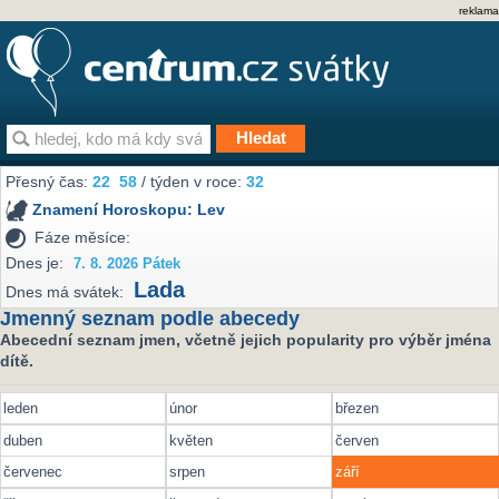
reklama
Přesný čas:
22
58
/ týden v roce:
32
Znamení Horoskopu:
Lev
Fáze měsíce:
Dnes je:
7. 8. 2026 Pátek
Lada
Dnes má svátek:
Jmenný seznam podle abecedy
Abecední seznam jmen, včetně jejich popularity pro výběr jména
dítě.
leden
únor
březen
duben
květen
červen
červenec
srpen
září