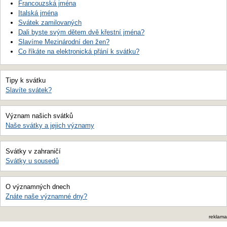
Francouzská jména
Italská jména
Svátek zamilovaných
Dali byste svým dětem dvě křestní jména?
Slavíme Mezinárodní den žen?
Co říkáte na elektronická přání k svátku?
Tipy k svátku
Slavíte svátek?
Význam našich svátků
Naše svátky a jejich významy
Svátky v zahraničí
Svátky u sousedů
O významných dnech
Znáte naše významné dny?
reklama