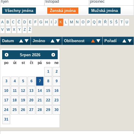
říjen
listopad
prosinec
Všechny jména
Ženská jména
Mužská jména
A
B
C
Č
D
E
F
G
H
I
J
K
L
M
N
O
P
Q
R
Ř
S
Š
T
U
V
W
X
Y
Z
Ž
Datum
Jméno
Oblíbenost
Pořadí
Srpen
2026
po
út
st
čt
pá
so
ne
1
2
3
4
5
6
7
8
9
10
11
12
13
14
15
16
17
18
19
20
21
22
23
24
25
26
27
28
29
30
31