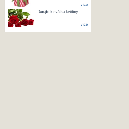
více
Darujte k svátku květiny
více