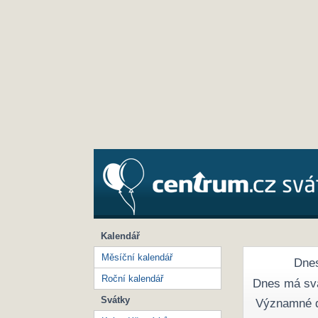
Kalendář
Měsíční kalendář
Dnes
Roční kalendář
Dnes má sv
Svátky
Významné 