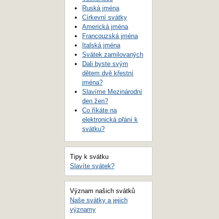
Ruská jména
Církevní svátky
Americká jména
Francouzská jména
Italská jména
Svátek zamilovaných
Dali byste svým
dětem dvě křestní
jména?
Slavíme Mezinárodní
den žen?
Co říkáte na
elektronická přání k
svátku?
Tipy k svátku
Slavíte svátek?
Význam našich svátků
Naše svátky a jejich
významy