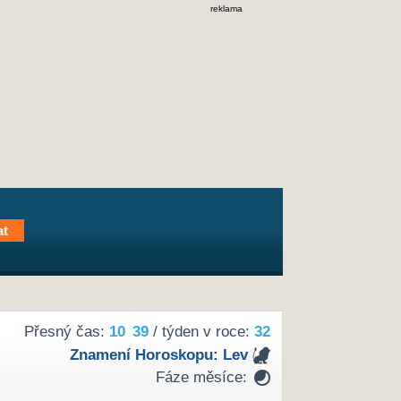
reklama
Přesný čas:
10
:
39
/ týden v roce:
32
Znamení Horoskopu:
Lev
Fáze měsíce: