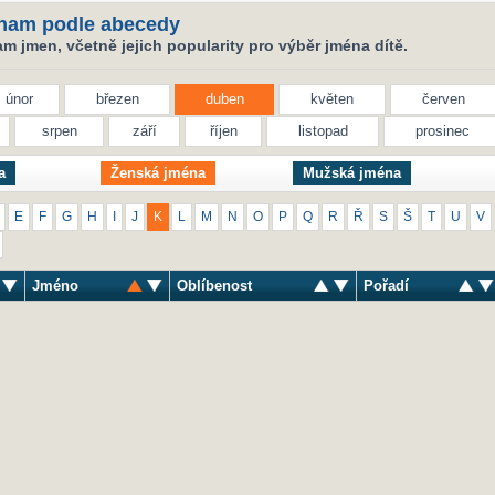
nam podle abecedy
 jmen, včetně jejich popularity pro výběr jména dítě.
únor
březen
duben
květen
červen
srpen
září
říjen
listopad
prosinec
a
Ženská jména
Mužská jména
E
F
G
H
I
J
K
L
M
N
O
P
Q
R
Ř
S
Š
T
U
V
Jméno
Oblíbenost
Pořadí