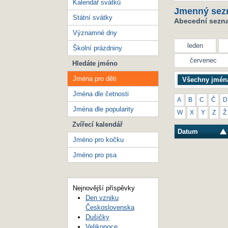
Kalendář svátků
Jmenný sez
Státní svátky
Abecední seznam
Významné dny
leden
Školní prázdniny
červenec
Hledáte jméno
Jména pro děti
Všechny jmén
Jména dle četnosti
A
B
C
Č
D
Jména dle popularity
W
X
Y
Z
Ž
Zvířecí kalendář
Datum
Jméno pro kočku
Jméno pro psa
Nejnovější příspěvky
Den vzniku
Československa
Dušičky
Velikonoce