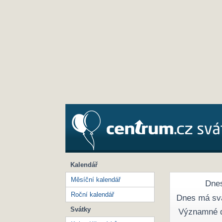
Kalendář
Měsíční kalendář
Dnes
Roční kalendář
Dnes má sv
Svátky
Významné 