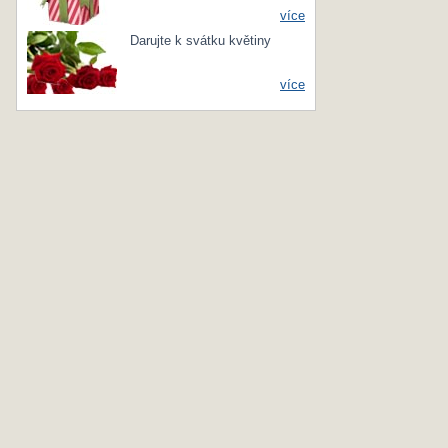
více
Darujte k svátku květiny
více