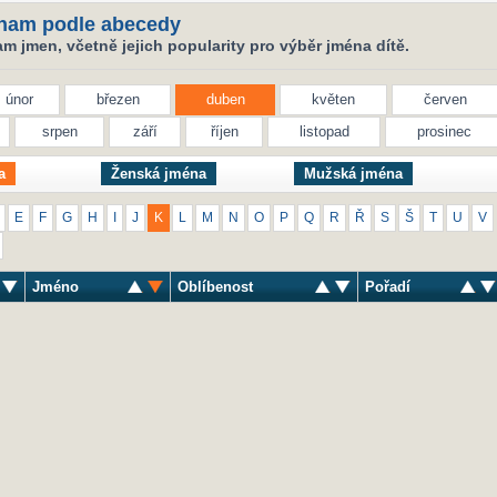
nam podle abecedy
 jmen, včetně jejich popularity pro výběr jména dítě.
únor
březen
duben
květen
červen
srpen
září
říjen
listopad
prosinec
a
Ženská jména
Mužská jména
E
F
G
H
I
J
K
L
M
N
O
P
Q
R
Ř
S
Š
T
U
V
Jméno
Oblíbenost
Pořadí