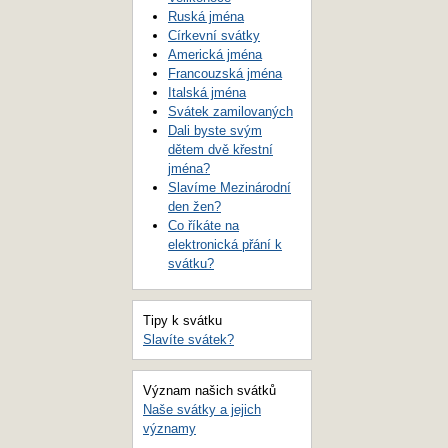
Ruská jména
Církevní svátky
Americká jména
Francouzská jména
Italská jména
Svátek zamilovaných
Dali byste svým
dětem dvě křestní
jména?
Slavíme Mezinárodní
den žen?
Co říkáte na
elektronická přání k
svátku?
Tipy k svátku
Slavíte svátek?
Význam našich svátků
Naše svátky a jejich
významy