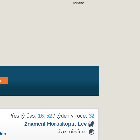
reklama
Přesný čas:
16
52
/ týden v roce:
32
Znamení Horoskopu:
Lev
Fáze měsíce:
den