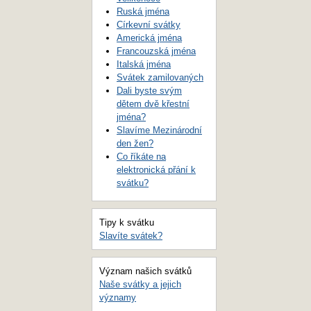
Ruská jména
Církevní svátky
Americká jména
Francouzská jména
Italská jména
Svátek zamilovaných
Dali byste svým
dětem dvě křestní
jména?
Slavíme Mezinárodní
den žen?
Co říkáte na
elektronická přání k
svátku?
Tipy k svátku
Slavíte svátek?
Význam našich svátků
Naše svátky a jejich
významy