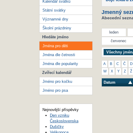
Kalendář svátků
Státní svátky
Jmenný sez
Abecední seznam
Významné dny
Školní prázdniny
leden
Hledáte jméno
červenec
Jména pro děti
Všechny jmén
Jména dle četnosti
Jména dle popularity
A
B
C
Č
D
W
X
Y
Z
Ž
Zvířecí kalendář
Jméno pro kočku
Datum
Jméno pro psa
Nejnovější příspěvky
Den vzniku
Československa
Dušičky
Velikonoce