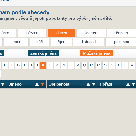
nam podle abecedy
 jmen, včetně jejich popularity pro výběr jména dítě.
únor
březen
duben
květen
červen
srpen
září
říjen
listopad
prosinec
a
Ženská jména
Mužská jména
E
F
G
H
I
J
K
L
M
N
O
P
Q
R
Ř
S
Š
T
U
V
Jméno
Oblíbenost
Pořadí