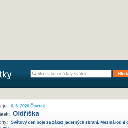
 je:
6. 8. 2026 Čtvrtek
Oldřiška
átek:
dny:
Světový den boje za zákaz jaderných zbraní
,
Mezinárodní 
a mír