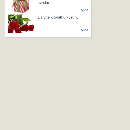
svátku
více
Darujte k svátku květiny
více