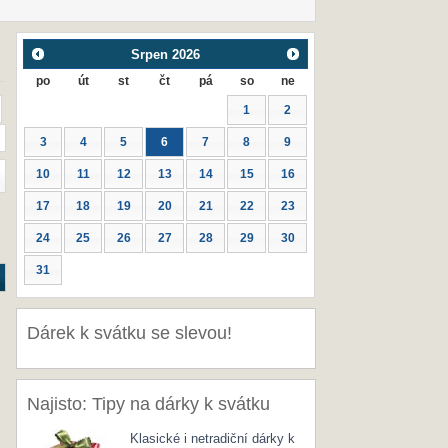
Srpen
2026
po
út
st
čt
pá
so
ne
1
2
3
4
5
6
7
8
9
10
11
12
13
14
15
16
17
18
19
20
21
22
23
24
25
26
27
28
29
30
31
Dárek k svátku se slevou!
Najisto: Tipy na dárky k svátku
Klasické i netradiční dárky k