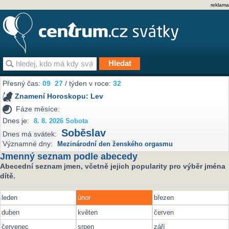
reklama
Přesný čas:
09
27
/ týden v roce:
32
Znamení Horoskopu:
Lev
Fáze měsíce:
Dnes je:
8. 8. 2026 Sobota
Soběslav
Dnes má svátek:
Významné dny:
Mezinárodní den ženského orgasmu
Jmenný seznam podle abecedy
Abecední seznam jmen, včetně jejich popularity pro výběr jména
dítě.
leden
únor
březen
duben
květen
červen
červenec
srpen
září