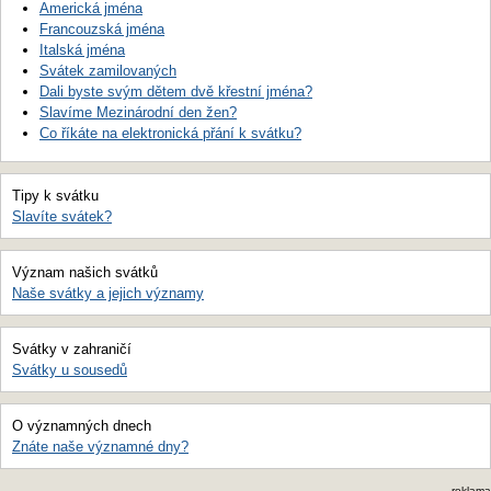
Americká jména
Francouzská jména
Italská jména
Svátek zamilovaných
Dali byste svým dětem dvě křestní jména?
Slavíme Mezinárodní den žen?
Co říkáte na elektronická přání k svátku?
Tipy k svátku
Slavíte svátek?
Význam našich svátků
Naše svátky a jejich významy
Svátky v zahraničí
Svátky u sousedů
O významných dnech
Znáte naše významné dny?
reklama