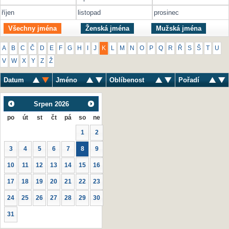
říjen
listopad
prosinec
Všechny jména
Ženská jména
Mužská jména
A
B
C
Č
D
E
F
G
H
I
J
K
L
M
N
O
P
Q
R
Ř
S
Š
T
U
V
W
X
Y
Z
Ž
Datum
Jméno
Oblíbenost
Pořadí
Srpen
2026
po
út
st
čt
pá
so
ne
1
2
3
4
5
6
7
8
9
10
11
12
13
14
15
16
17
18
19
20
21
22
23
24
25
26
27
28
29
30
31