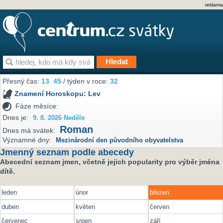
reklama
Přesný čas:
13
45
/ týden v roce:
32
Znamení Horoskopu:
Lev
Fáze měsíce:
Dnes je:
9. 8. 2026 Neděle
Roman
Dnes má svátek:
Významné dny:
Mezinárodní den původního obyvatelstva
Jmenný seznam podle abecedy
Abecední seznam jmen, včetně jejich popularity pro výběr jména
dítě.
leden
únor
březen
duben
květen
červen
červenec
srpen
září