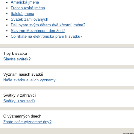
Americká jména
Francouzská jména
Italská jména
Svátek zamilovaných
Dali byste svým dětem dvě křestní jména?
Slavíme Mezinárodní den žen?
Co říkáte na elektronická přání k svátku?
Tipy k svátku
Slavíte svátek?
Význam našich svátků
Naše svátky a jejich významy
Svátky v zahraničí
Svátky u sousedů
O významných dnech
Znáte naše významné dny?
reklama