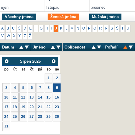
říjen
listopad
prosinec
Všechny jména
Ženská jména
Mužská jména
A
B
C
Č
D
E
F
G
H
I
J
K
L
M
N
O
P
Q
R
Ř
S
Š
T
U
V
W
X
Y
Z
Ž
Datum
Jméno
Oblíbenost
Pořadí
Srpen
2026
po
út
st
čt
pá
so
ne
1
2
3
4
5
6
7
8
9
10
11
12
13
14
15
16
17
18
19
20
21
22
23
24
25
26
27
28
29
30
31