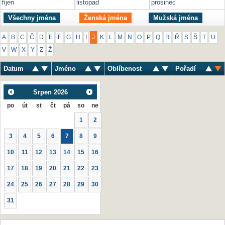
říjen
listopad
prosinec
Všechny jména
Ženská jména
Mužská jména
A
B
C
Č
D
E
F
G
H
I
J
K
L
M
N
O
P
Q
R
Ř
S
Š
T
U
V
W
X
Y
Z
Ž
Datum
Jméno
Oblíbenost
Pořadí
Srpen
2026
po
út
st
čt
pá
so
ne
1
2
3
4
5
6
7
8
9
10
11
12
13
14
15
16
17
18
19
20
21
22
23
24
25
26
27
28
29
30
31