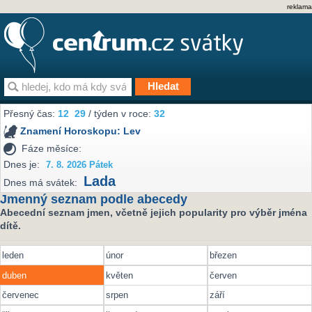
reklama
Přesný čas:
12
29
/ týden v roce:
32
Znamení Horoskopu:
Lev
Fáze měsíce:
Dnes je:
7. 8. 2026 Pátek
Lada
Dnes má svátek:
Jmenný seznam podle abecedy
Abecední seznam jmen, včetně jejich popularity pro výběr jména
dítě.
leden
únor
březen
duben
květen
červen
červenec
srpen
září