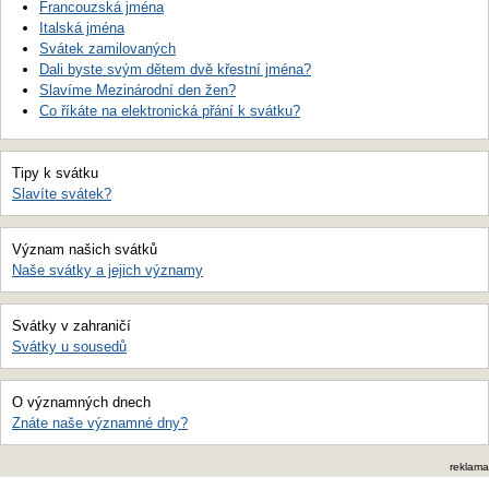
Francouzská jména
Italská jména
Svátek zamilovaných
Dali byste svým dětem dvě křestní jména?
Slavíme Mezinárodní den žen?
Co říkáte na elektronická přání k svátku?
Tipy k svátku
Slavíte svátek?
Význam našich svátků
Naše svátky a jejich významy
Svátky v zahraničí
Svátky u sousedů
O významných dnech
Znáte naše významné dny?
reklama