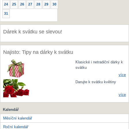
24
25
26
27
28
29
30
31
Dárek k svátku se slevou!
Najisto: Tipy na dárky k svátku
Klasické i netradiční dárky k
svátku
více
Darujte k svátku květiny
více
Kalendář
Měsíční kalendář
Roční kalendář