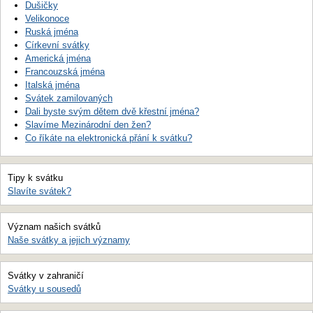
Dušičky
Velikonoce
Ruská jména
Církevní svátky
Americká jména
Francouzská jména
Italská jména
Svátek zamilovaných
Dali byste svým dětem dvě křestní jména?
Slavíme Mezinárodní den žen?
Co říkáte na elektronická přání k svátku?
Tipy k svátku
Slavíte svátek?
Význam našich svátků
Naše svátky a jejich významy
Svátky v zahraničí
Svátky u sousedů