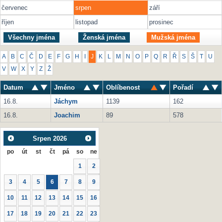
červenec
srpen
září
říjen
listopad
prosinec
Všechny jména
Ženská jména
Mužská jména
A
B
C
Č
D
E
F
G
H
I
J
K
L
M
N
O
P
Q
R
Ř
S
Š
T
U
V
W
X
Y
Z
Ž
Datum
Jméno
Oblíbenost
Pořadí
16.8.
Jáchym
1139
162
16.8.
Joachim
89
578
Srpen
2026
po
út
st
čt
pá
so
ne
1
2
3
4
5
6
7
8
9
10
11
12
13
14
15
16
17
18
19
20
21
22
23