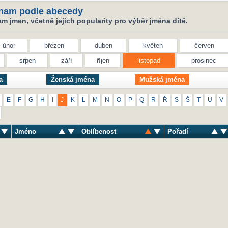
nam podle abecedy
 jmen, včetně jejich popularity pro výběr jména dítě.
únor
březen
duben
květen
červen
srpen
září
říjen
listopad
prosinec
a
Ženská jména
Mužská jména
E
F
G
H
I
J
K
L
M
N
O
P
Q
R
Ř
S
Š
T
U
V
Jméno
Oblíbenost
Pořadí