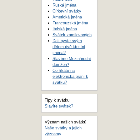
Ruská jména
Církevní svátky
Americká jména
Francouzská jména
Italská jména
Svátek zamilovaných
Dali byste svým
dětem dvě křestní
jména?
Slavíme Mezinárodní
den žen?
Co říkáte na
elektronická přání k
svátku?
Tipy k svátku
Slavíte svátek?
Význam našich svátků
Naše svátky a jejich
významy