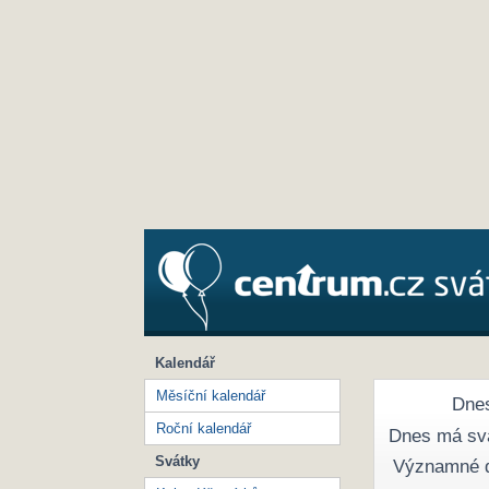
Kalendář
Měsíční kalendář
Dnes
Roční kalendář
Dnes má sv
Svátky
Významné 