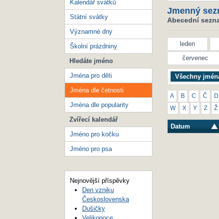
Kalendář svátků
Jmenný sez
Státní svátky
Abecední seznam
Významné dny
leden
Školní prázdniny
červenec
Hledáte jméno
Jména pro děti
Všechny jmén
Jména dle četnosti
A
B
C
Č
D
Jména dle popularity
W
X
Y
Z
Ž
Zvířecí kalendář
Datum
Jméno pro kočku
Jméno pro psa
Nejnovější příspěvky
Den vzniku
Československa
Dušičky
Velikonoce