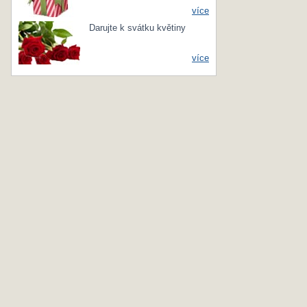
více
Darujte k svátku květiny
více