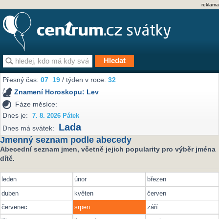
reklama
Přesný čas:
07
19
/ týden v roce:
32
Znamení Horoskopu:
Lev
Fáze měsíce:
Dnes je:
7. 8. 2026 Pátek
Lada
Dnes má svátek:
Jmenný seznam podle abecedy
Abecední seznam jmen, včetně jejich popularity pro výběr jména
dítě.
leden
únor
březen
duben
květen
červen
červenec
srpen
září