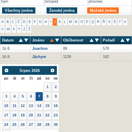
říjen
listopad
prosinec
Všechny jména
Ženská jména
Mužská jména
A
B
C
Č
D
E
F
G
H
I
J
K
L
M
N
O
P
Q
R
Ř
S
Š
T
U
V
W
X
Y
Z
Ž
Datum
Jméno
Oblíbenost
Pořadí
16.8.
Joachim
89
578
16.8.
Jáchym
1139
162
Srpen
2026
po
út
st
čt
pá
so
ne
1
2
3
4
5
6
7
8
9
10
11
12
13
14
15
16
17
18
19
20
21
22
23
24
25
26
27
28
29
30