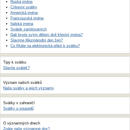
Ruská jména
Církevní svátky
Americká jména
Francouzská jména
Italská jména
Svátek zamilovaných
Dali byste svým dětem dvě křestní jména?
Slavíme Mezinárodní den žen?
Co říkáte na elektronická přání k svátku?
Tipy k svátku
Slavíte svátek?
Význam našich svátků
Naše svátky a jejich významy
Svátky v zahraničí
Svátky u sousedů
O významných dnech
Znáte naše významné dny?