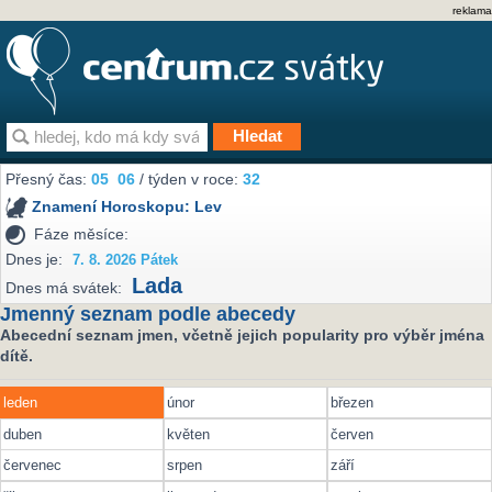
reklama
Přesný čas:
05
06
/ týden v roce:
32
Znamení Horoskopu:
Lev
Fáze měsíce:
Dnes je:
7. 8. 2026 Pátek
Lada
Dnes má svátek:
Jmenný seznam podle abecedy
Abecední seznam jmen, včetně jejich popularity pro výběr jména
dítě.
leden
únor
březen
duben
květen
červen
červenec
srpen
září