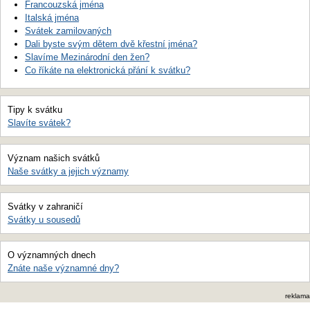
Francouzská jména
Italská jména
Svátek zamilovaných
Dali byste svým dětem dvě křestní jména?
Slavíme Mezinárodní den žen?
Co říkáte na elektronická přání k svátku?
Tipy k svátku
Slavíte svátek?
Význam našich svátků
Naše svátky a jejich významy
Svátky v zahraničí
Svátky u sousedů
O významných dnech
Znáte naše významné dny?
reklama