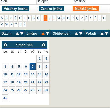
říjen
listopad
prosinec
Všechny jména
Ženská jména
Mužská jména
A
B
C
Č
D
E
F
G
H
I
J
K
L
M
N
O
P
Q
R
Ř
S
Š
T
U
V
W
X
Y
Z
Ž
Datum
Jméno
Oblíbenost
Pořadí
Srpen
2026
po
út
st
čt
pá
so
ne
1
2
3
4
5
6
7
8
9
10
11
12
13
14
15
16
17
18
19
20
21
22
23
24
25
26
27
28
29
30
31