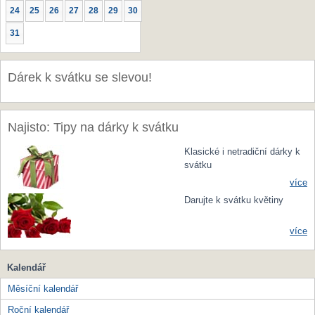
24
25
26
27
28
29
30
31
Dárek k svátku se slevou!
Najisto: Tipy na dárky k svátku
Klasické i netradiční dárky k
svátku
více
Darujte k svátku květiny
více
Kalendář
Měsíční kalendář
Roční kalendář