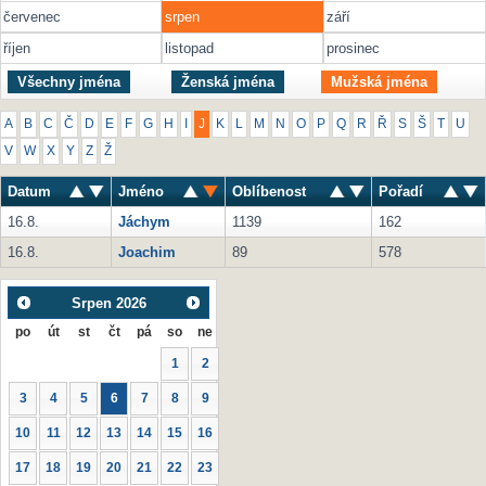
červenec
srpen
září
říjen
listopad
prosinec
Všechny jména
Ženská jména
Mužská jména
A
B
C
Č
D
E
F
G
H
I
J
K
L
M
N
O
P
Q
R
Ř
S
Š
T
U
V
W
X
Y
Z
Ž
Datum
Jméno
Oblíbenost
Pořadí
16.8.
Jáchym
1139
162
16.8.
Joachim
89
578
Srpen
2026
po
út
st
čt
pá
so
ne
1
2
3
4
5
6
7
8
9
10
11
12
13
14
15
16
17
18
19
20
21
22
23