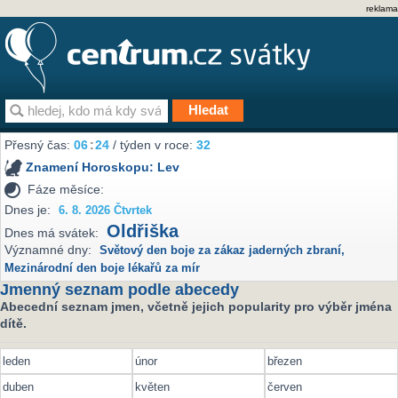
reklama
Přesný čas:
06
:
24
/ týden v roce:
32
Znamení Horoskopu:
Lev
Fáze měsíce:
Dnes je:
6. 8. 2026 Čtvrtek
Oldřiška
Dnes má svátek:
Významné dny:
Světový den boje za zákaz jaderných zbraní
,
Mezinárodní den boje lékařů za mír
Jmenný seznam podle abecedy
Abecední seznam jmen, včetně jejich popularity pro výběr jména
dítě.
leden
únor
březen
duben
květen
červen