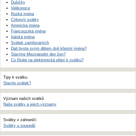
Dušičky
Velikonoce
Ruská jména
Církevní svátky
Americká jména
Francouzská jména
Italská jména
Svátek zamilovaných
Dali byste svým dětem dvě křestní jména?
Slavíme Mezinárodní den žen?
Co říkáte na elektronická přání k svátku?
Tipy k svátku
Slavíte svátek?
Význam našich svátků
Naše svátky a jejich významy
Svátky v zahraničí
Svátky u sousedů