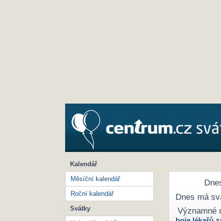
Kalendář
Měsíční kalendář
Dnes
Roční kalendář
Dnes má sv
Svátky
Významné 
boje lékařů z