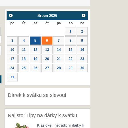
Srpen
2026
po
út
st
čt
pá
so
ne
1
2
3
4
5
6
7
8
9
10
11
12
13
14
15
16
17
18
19
20
21
22
23
24
25
26
27
28
29
30
31
Dárek k svátku se slevou!
Najisto: Tipy na dárky k svátku
Klasické i netradiční dárky k