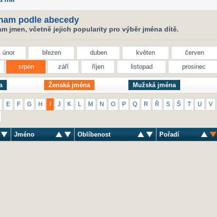
nam podle abecedy
 jmen, včetně jejich popularity pro výběr jména dítě.
únor
březen
duben
květen
červen
srpen
září
říjen
listopad
prosinec
a
Ženská jména
Mužská jména
E
F
G
H
I
J
K
L
M
N
O
P
Q
R
Ř
S
Š
T
U
V
Jméno
Oblíbenost
Pořadí