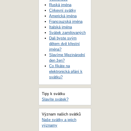
Ruská jména
Církevní svátky
Americká jména
Francouzská jména
Italská jména
Svátek zamilovaných
Dali byste svým
dětem dvě křestní
jména?
Slavíme Mezinárodní
den žen?
Co říkáte na
elektronická přání k
svátku?
Tipy k svátku
Slavíte svátek?
Význam našich svátků
Naše svátky a jejich
významy