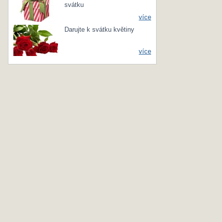
svátku
více
Darujte k svátku květiny
více