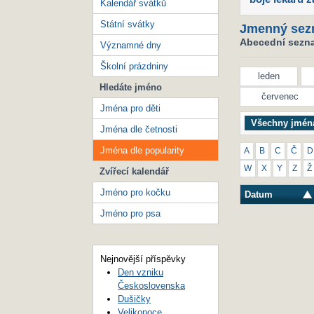
Kalendář svátků
Státní svátky
Jmenný sez
Abecední seznam
Významné dny
Školní prázdniny
leden
Hledáte jméno
červenec
Jména pro děti
Všechny jmén
Jména dle četnosti
Jména dle popularity
A
B
C
Č
D
W
X
Y
Z
Ž
Zvířecí kalendář
Jméno pro kočku
Datum
Jméno pro psa
Nejnovější příspěvky
Den vzniku
Československa
Dušičky
Velikonoce