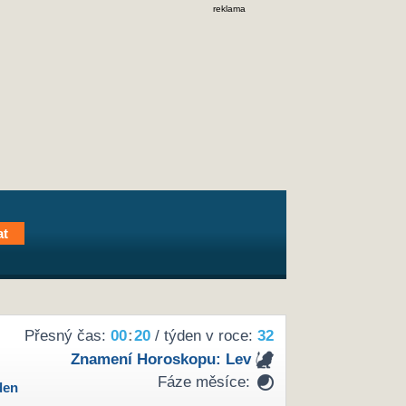
reklama
Přesný čas:
00
:
20
/ týden v roce:
32
Znamení Horoskopu:
Lev
Fáze měsíce:
den