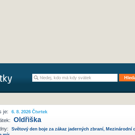
 je:
6. 8. 2026 Čtvrtek
Oldřiška
átek:
dny:
Světový den boje za zákaz jaderných zbraní
,
Mezinárodní 
a mír