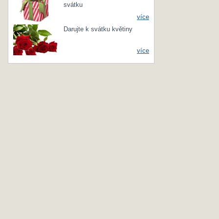
svátku
více
Darujte k svátku květiny
více