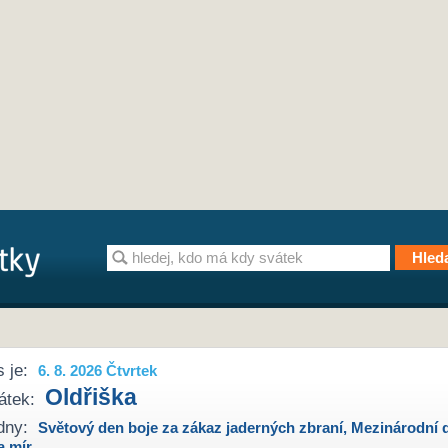
 je:
6. 8. 2026 Čtvrtek
Oldřiška
átek:
dny:
Světový den boje za zákaz jaderných zbraní
,
Mezinárodní 
a mír