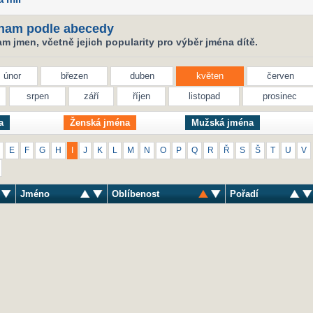
nam podle abecedy
 jmen, včetně jejich popularity pro výběr jména dítě.
únor
březen
duben
květen
červen
srpen
září
říjen
listopad
prosinec
a
Ženská jména
Mužská jména
E
F
G
H
I
J
K
L
M
N
O
P
Q
R
Ř
S
Š
T
U
V
Jméno
Oblíbenost
Pořadí