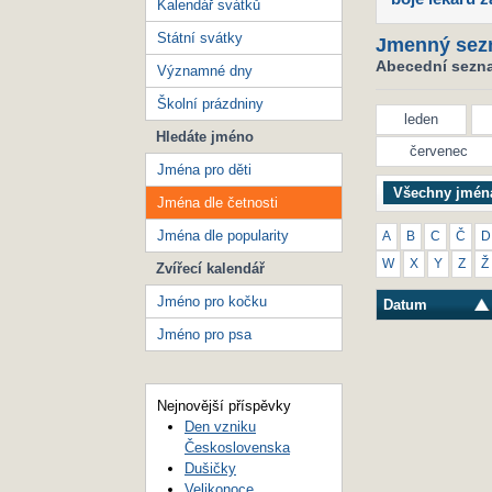
Kalendář svátků
Státní svátky
Jmenný sez
Abecední seznam
Významné dny
Školní prázdniny
leden
Hledáte jméno
červenec
Jména pro děti
Všechny jmén
Jména dle četnosti
Jména dle popularity
A
B
C
Č
D
W
X
Y
Z
Ž
Zvířecí kalendář
Jméno pro kočku
Datum
Jméno pro psa
Nejnovější příspěvky
Den vzniku
Československa
Dušičky
Velikonoce