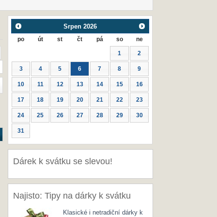
Srpen
2026
po
út
st
čt
pá
so
ne
1
2
3
4
5
6
7
8
9
10
11
12
13
14
15
16
17
18
19
20
21
22
23
24
25
26
27
28
29
30
31
Dárek k svátku se slevou!
Najisto: Tipy na dárky k svátku
Klasické i netradiční dárky k