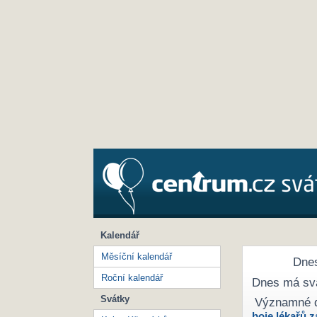
Kalendář
Měsíční kalendář
Dnes
Roční kalendář
Dnes má sv
Svátky
Významné 
boje lékařů z