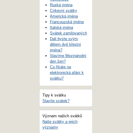
Ruská jména
Církevní svátky
Americká jména
Francouzská jména
Italská jména
Svátek zamilovaných
Dali byste svým
dětem dvě křestní
jména?
Slavíme Mezinárodní
den žen?
Co říkáte na
elektronická přání k
svátku?
Tipy k svátku
Slavíte svátek?
Význam našich svátků
Naše svátky a jejich
významy