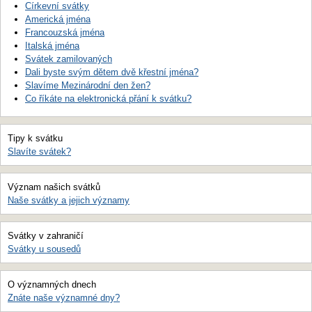
Církevní svátky
Americká jména
Francouzská jména
Italská jména
Svátek zamilovaných
Dali byste svým dětem dvě křestní jména?
Slavíme Mezinárodní den žen?
Co říkáte na elektronická přání k svátku?
Tipy k svátku
Slavíte svátek?
Význam našich svátků
Naše svátky a jejich významy
Svátky v zahraničí
Svátky u sousedů
O významných dnech
Znáte naše významné dny?