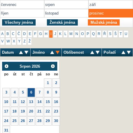
červenec
srpen
září
říjen
listopad
prosinec
Všechny jména
Ženská jména
Mužská jména
A
B
C
Č
D
E
F
G
H
I
J
K
L
M
N
O
P
Q
R
Ř
S
Š
T
U
V
W
X
Y
Z
Ž
Datum
Jméno
Oblíbenost
Pořadí
Srpen
2026
po
út
st
čt
pá
so
ne
1
2
3
4
5
6
7
8
9
10
11
12
13
14
15
16
17
18
19
20
21
22
23
24
25
26
27
28
29
30
31