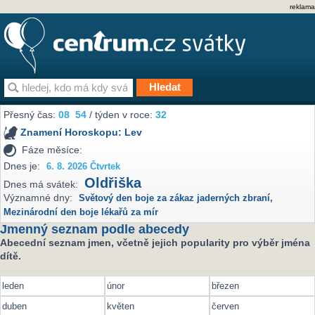
reklama
Přesný čas:
08
:
54
/ týden v roce:
32
Znamení Horoskopu:
Lev
Fáze měsíce:
Dnes je:
6. 8. 2026 Čtvrtek
Oldřiška
Dnes má svátek:
Významné dny:
Světový den boje za zákaz jaderných zbraní
,
Mezinárodní den boje lékařů za mír
Jmenný seznam podle abecedy
Abecední seznam jmen, včetně jejich popularity pro výběr jména
dítě.
leden
únor
březen
duben
květen
červen