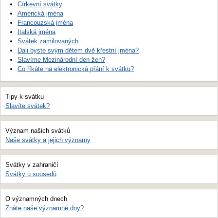
Církevní svátky
Americká jména
Francouzská jména
Italská jména
Svátek zamilovaných
Dali byste svým dětem dvě křestní jména?
Slavíme Mezinárodní den žen?
Co říkáte na elektronická přání k svátku?
Tipy k svátku
Slavíte svátek?
Význam našich svátků
Naše svátky a jejich významy
Svátky v zahraničí
Svátky u sousedů
O významných dnech
Znáte naše významné dny?