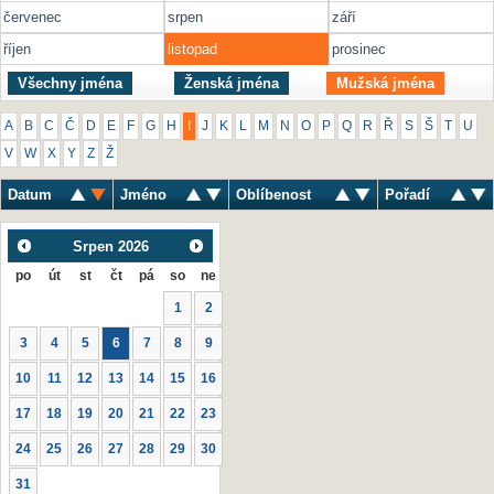
červenec
srpen
září
říjen
listopad
prosinec
Všechny jména
Ženská jména
Mužská jména
A
B
C
Č
D
E
F
G
H
I
J
K
L
M
N
O
P
Q
R
Ř
S
Š
T
U
V
W
X
Y
Z
Ž
Datum
Jméno
Oblíbenost
Pořadí
Srpen
2026
po
út
st
čt
pá
so
ne
1
2
3
4
5
6
7
8
9
10
11
12
13
14
15
16
17
18
19
20
21
22
23
24
25
26
27
28
29
30
31