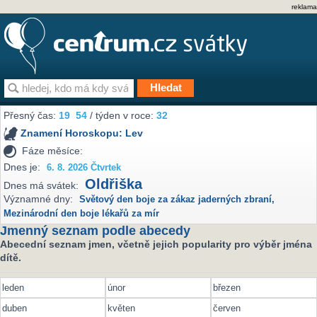
reklama
Přesný čas:
19
:
54
/ týden v roce:
32
Znamení Horoskopu:
Lev
Fáze měsíce:
Dnes je:
6. 8. 2026 Čtvrtek
Oldřiška
Dnes má svátek:
Významné dny:
Světový den boje za zákaz jaderných zbraní
,
Mezinárodní den boje lékařů za mír
Jmenný seznam podle abecedy
Abecední seznam jmen, včetně jejich popularity pro výběr jména
dítě.
leden
únor
březen
duben
květen
červen