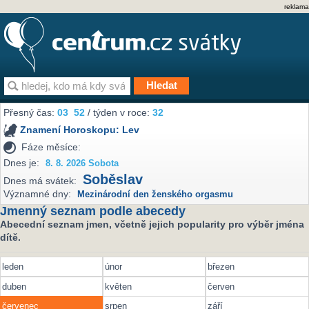
reklama
Přesný čas:
03
52
/ týden v roce:
32
Znamení Horoskopu:
Lev
Fáze měsíce:
Dnes je:
8. 8. 2026 Sobota
Soběslav
Dnes má svátek:
Významné dny:
Mezinárodní den ženského orgasmu
Jmenný seznam podle abecedy
Abecední seznam jmen, včetně jejich popularity pro výběr jména
dítě.
leden
únor
březen
duben
květen
červen
červenec
srpen
září