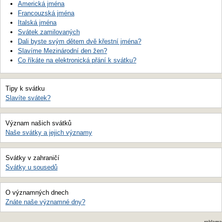
Americká jména
Francouzská jména
Italská jména
Svátek zamilovaných
Dali byste svým dětem dvě křestní jména?
Slavíme Mezinárodní den žen?
Co říkáte na elektronická přání k svátku?
Tipy k svátku
Slavíte svátek?
Význam našich svátků
Naše svátky a jejich významy
Svátky v zahraničí
Svátky u sousedů
O významných dnech
Znáte naše významné dny?
reklama