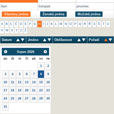
říjen
listopad
prosinec
Všechny jména
Ženská jména
Mužská jména
A
B
C
Č
D
E
F
G
H
I
J
K
L
M
N
O
P
Q
R
Ř
S
Š
T
U
V
W
X
Y
Z
Ž
Datum
Jméno
Oblíbenost
Pořadí
Srpen
2026
po
út
st
čt
pá
so
ne
1
2
3
4
5
6
7
8
9
10
11
12
13
14
15
16
17
18
19
20
21
22
23
24
25
26
27
28
29
30
31