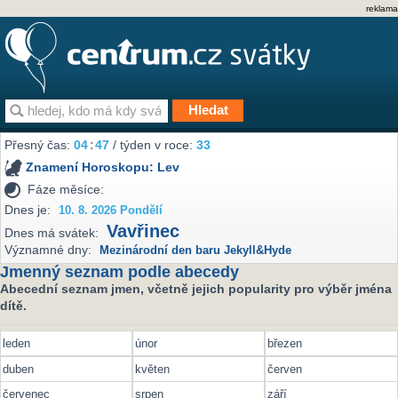
reklama
Přesný čas:
04
:
47
/ týden v roce:
33
Znamení Horoskopu:
Lev
Fáze měsíce:
Dnes je:
10. 8. 2026 Pondělí
Vavřinec
Dnes má svátek:
Významné dny:
Mezinárodní den baru Jekyll&Hyde
Jmenný seznam podle abecedy
Abecední seznam jmen, včetně jejich popularity pro výběr jména
dítě.
leden
únor
březen
duben
květen
červen
červenec
srpen
září