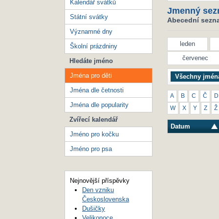
Kalendář svátků
Jmenný sez
Státní svátky
Abecední seznam
Významné dny
leden
Školní prázdniny
červenec
Hledáte jméno
Jména pro děti
Všechny jmén
Jména dle četnosti
A
B
C
Č
D
Jména dle popularity
W
X
Y
Z
Ž
Zvířecí kalendář
Datum
Jméno pro kočku
Jméno pro psa
Nejnovější příspěvky
Den vzniku
Československa
Dušičky
Velikonoce