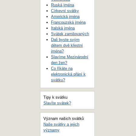
Ruská jména
Církevní svátky
Americká jména
Francouzská jména
Italská jména
Svátek zamilovaných
Dali byste svým
dětem dvě křestní
jména?
Slavíme Mezinárodní
den žen?
Co říkáte na
elektronická přání k
svátku?
Tipy k svátku
Slavíte svátek?
Význam našich svátků
Naše svátky a jejich
významy