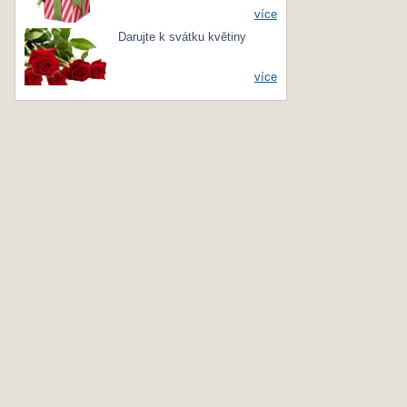
více
Darujte k svátku květiny
více