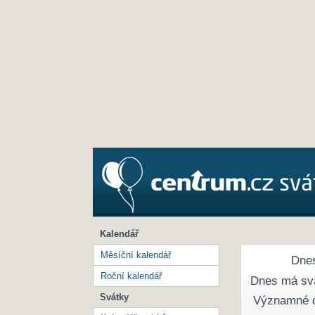
Kalendář
Měsíční kalendář
Dnes
Roční kalendář
Dnes má sv
Svátky
Významné 