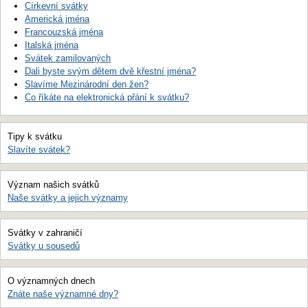
Církevní svátky
Americká jména
Francouzská jména
Italská jména
Svátek zamilovaných
Dali byste svým dětem dvě křestní jména?
Slavíme Mezinárodní den žen?
Co říkáte na elektronická přání k svátku?
Tipy k svátku
Slavíte svátek?
Význam našich svátků
Naše svátky a jejich významy
Svátky v zahraničí
Svátky u sousedů
O významných dnech
Znáte naše významné dny?