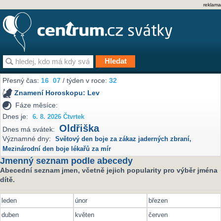
reklama
Přesný čas:
16
07
/ týden v roce:
32
Znamení Horoskopu:
Lev
Fáze měsíce:
Dnes je:
6. 8. 2026 Čtvrtek
Oldřiška
Dnes má svátek:
Významné dny:
Světový den boje za zákaz jaderných zbraní
,
Mezinárodní den boje lékařů za mír
Jmenný seznam podle abecedy
Abecední seznam jmen, včetně jejich popularity pro výběr jména
dítě.
leden
únor
březen
duben
květen
červen