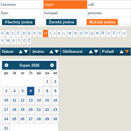
červenec
srpen
září
říjen
listopad
prosinec
Všechny jména
Ženská jména
Mužská jména
A
B
C
Č
D
E
F
G
H
I
J
K
L
M
N
O
P
Q
R
Ř
S
Š
T
U
V
W
X
Y
Z
Ž
Datum
Jméno
Oblíbenost
Pořadí
Srpen
2026
po
út
st
čt
pá
so
ne
1
2
3
4
5
6
7
8
9
10
11
12
13
14
15
16
17
18
19
20
21
22
23
24
25
26
27
28
29
30
31