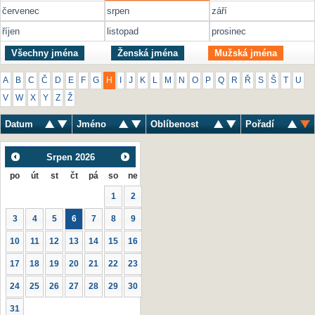
červenec
srpen
září
říjen
listopad
prosinec
Všechny jména
Ženská jména
Mužská jména
A
B
C
Č
D
E
F
G
H
I
J
K
L
M
N
O
P
Q
R
Ř
S
Š
T
U
V
W
X
Y
Z
Ž
Datum
Jméno
Oblíbenost
Pořadí
Srpen
2026
po
út
st
čt
pá
so
ne
1
2
3
4
5
6
7
8
9
10
11
12
13
14
15
16
17
18
19
20
21
22
23
24
25
26
27
28
29
30
31