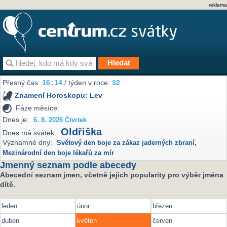
reklama
Přesný čas:
16
14
/ týden v roce:
32
Znamení Horoskopu:
Lev
Fáze měsíce:
Dnes je:
6. 8. 2026 Čtvrtek
Oldřiška
Dnes má svátek:
Významné dny:
Světový den boje za zákaz jaderných zbraní
,
Mezinárodní den boje lékařů za mír
Jmenný seznam podle abecedy
Abecední seznam jmen, včetně jejich popularity pro výběr jména
dítě.
leden
únor
březen
duben
květen
červen