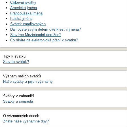
Církevní svátky
Americká jména
Francouzská jména
Italská jména
Svátek zamilovaných
Dali byste svým dětem dvě křestní jména?
Slavíme Mezinárodní den žen?
Co říkáte na elektronická přání k svátku?
Tipy k svátku
Slavíte svátek?
Význam našich svátků
Naše svátky a jejich významy
Svátky v zahraničí
Svátky u sousedů
O významných dnech
Znáte naše významné dny?