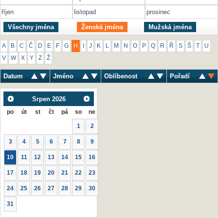
říjen
listopad
prosinec
Všechny jména
Ženská jména
Mužská jména
A
B
C
Č
D
E
F
G
H
I
J
K
L
M
N
O
P
Q
R
Ř
S
Š
T
U
V
W
X
Y
Z
Ž
Datum
Jméno
Oblíbenost
Pořadí
Srpen
2026
po
út
st
čt
pá
so
ne
1
2
3
4
5
6
7
8
9
10
11
12
13
14
15
16
17
18
19
20
21
22
23
24
25
26
27
28
29
30
31