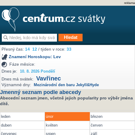
reklama
Přesný čas:
14
12
/ týden v roce:
33
Znamení Horoskopu:
Lev
Fáze měsíce:
Dnes je:
10. 8. 2026 Pondělí
Vavřinec
Dnes má svátek:
Významné dny:
Mezinárodní den baru Jekyll&Hyde
Jmenný seznam podle abecedy
Abecední seznam jmen, včetně jejich popularity pro výběr jména
dítě.
leden
únor
březen
duben
květen
červen
červenec
srpen
září