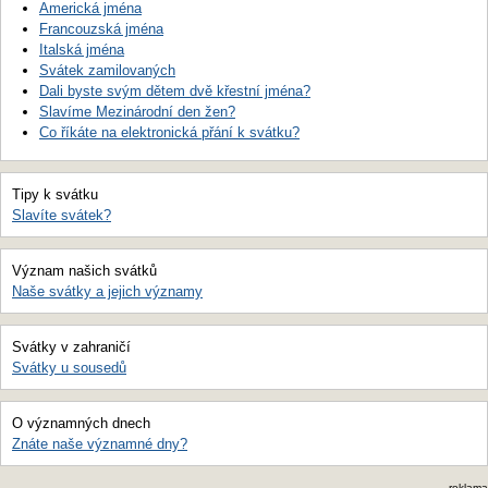
Americká jména
Francouzská jména
Italská jména
Svátek zamilovaných
Dali byste svým dětem dvě křestní jména?
Slavíme Mezinárodní den žen?
Co říkáte na elektronická přání k svátku?
Tipy k svátku
Slavíte svátek?
Význam našich svátků
Naše svátky a jejich významy
Svátky v zahraničí
Svátky u sousedů
O významných dnech
Znáte naše významné dny?
reklama