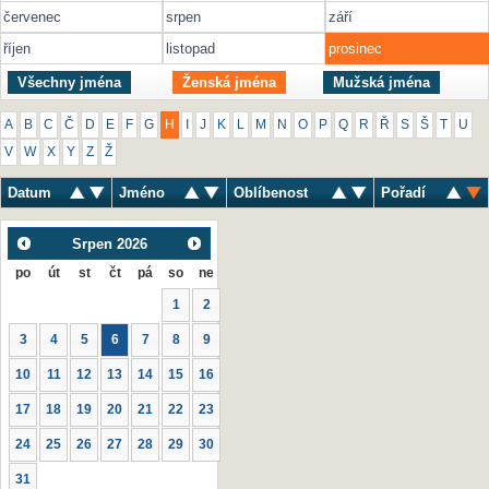
červenec
srpen
září
říjen
listopad
prosinec
Všechny jména
Ženská jména
Mužská jména
A
B
C
Č
D
E
F
G
H
I
J
K
L
M
N
O
P
Q
R
Ř
S
Š
T
U
V
W
X
Y
Z
Ž
Datum
Jméno
Oblíbenost
Pořadí
Srpen
2026
po
út
st
čt
pá
so
ne
1
2
3
4
5
6
7
8
9
10
11
12
13
14
15
16
17
18
19
20
21
22
23
24
25
26
27
28
29
30
31