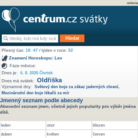
reklama
Přesný čas:
18
47
/ týden v roce:
32
Znamení Horoskopu:
Lev
Fáze měsíce:
Dnes je:
6. 8. 2026 Čtvrtek
Oldřiška
Dnes má svátek:
Významné dny:
Světový den boje za zákaz jaderných zbraní
,
Mezinárodní den boje lékařů za mír
Jmenný seznam podle abecedy
Abecední seznam jmen, včetně jejich popularity pro výběr jména
dítě.
leden
únor
březen
duben
květen
červen