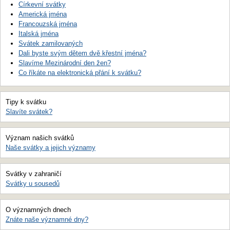
Církevní svátky
Americká jména
Francouzská jména
Italská jména
Svátek zamilovaných
Dali byste svým dětem dvě křestní jména?
Slavíme Mezinárodní den žen?
Co říkáte na elektronická přání k svátku?
Tipy k svátku
Slavíte svátek?
Význam našich svátků
Naše svátky a jejich významy
Svátky v zahraničí
Svátky u sousedů
O významných dnech
Znáte naše významné dny?