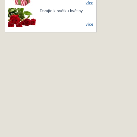
více
Darujte k svátku květiny
více