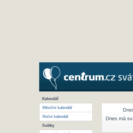
Kalendář
Měsíční kalendář
Dnes
Roční kalendář
Dnes má sv
Svátky