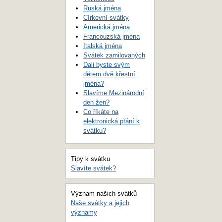
Ruská jména
Církevní svátky
Americká jména
Francouzská jména
Italská jména
Svátek zamilovaných
Dali byste svým
dětem dvě křestní
jména?
Slavíme Mezinárodní
den žen?
Co říkáte na
elektronická přání k
svátku?
Tipy k svátku
Slavíte svátek?
Význam našich svátků
Naše svátky a jejich
významy