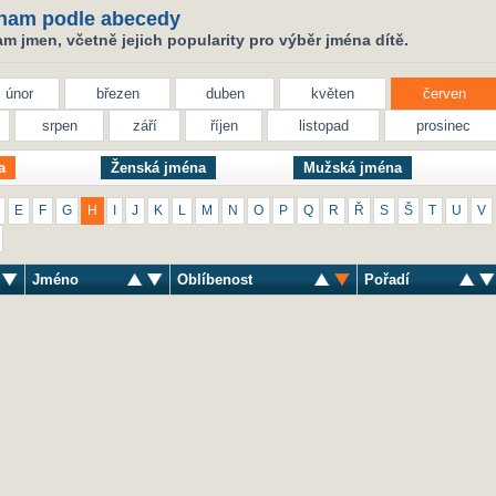
nam podle abecedy
 jmen, včetně jejich popularity pro výběr jména dítě.
únor
březen
duben
květen
červen
srpen
září
říjen
listopad
prosinec
a
Ženská jména
Mužská jména
E
F
G
H
I
J
K
L
M
N
O
P
Q
R
Ř
S
Š
T
U
V
Jméno
Oblíbenost
Pořadí