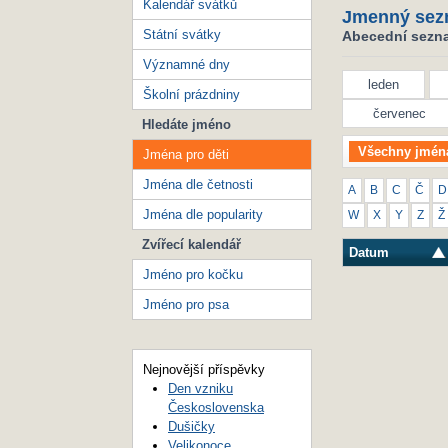
Kalendář svátků
Jmenný sez
Státní svátky
Abecední seznam
Významné dny
leden
Školní prázdniny
červenec
Hledáte jméno
Všechny jmén
Jména pro děti
Jména dle četnosti
A
B
C
Č
D
Jména dle popularity
W
X
Y
Z
Ž
Zvířecí kalendář
Datum
Jméno pro kočku
Jméno pro psa
Nejnovější příspěvky
Den vzniku
Československa
Dušičky
Velikonoce