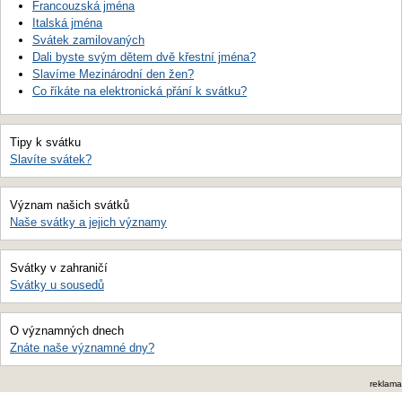
Francouzská jména
Italská jména
Svátek zamilovaných
Dali byste svým dětem dvě křestní jména?
Slavíme Mezinárodní den žen?
Co říkáte na elektronická přání k svátku?
Tipy k svátku
Slavíte svátek?
Význam našich svátků
Naše svátky a jejich významy
Svátky v zahraničí
Svátky u sousedů
O významných dnech
Znáte naše významné dny?
reklama