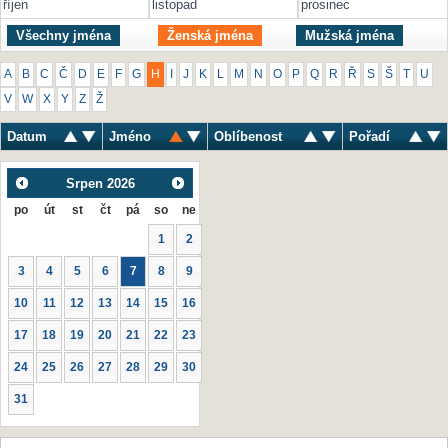
říjen
listopad
prosinec
Všechny jména
Ženská jména
Mužská jména
A
B
C
Č
D
E
F
G
H
I
J
K
L
M
N
O
P
Q
R
Ř
S
Š
T
U
V
W
X
Y
Z
Ž
Datum
Jméno
Oblíbenost
Pořadí
Srpen
2026
po
út
st
čt
pá
so
ne
1
2
3
4
5
6
7
8
9
10
11
12
13
14
15
16
17
18
19
20
21
22
23
24
25
26
27
28
29
30
31