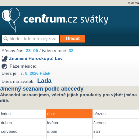
reklama
Přesný čas:
23
:
05
/ týden v roce:
32
Znamení Horoskopu:
Lev
Fáze měsíce:
Dnes je:
7. 8. 2026 Pátek
Lada
Dnes má svátek:
Jmenný seznam podle abecedy
Abecední seznam jmen, včetně jejich popularity pro výběr jména
dítě.
leden
únor
březen
duben
květen
červen
červenec
srpen
září